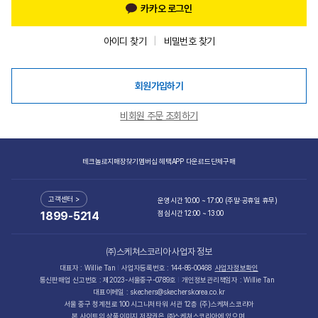
카카오 로그인
아이디 찾기
비밀번호 찾기
회원가입하기
비회원 주문 조회하기
테크놀로지
매장찾기
멤버십 혜택
APP 다운로드
단체구매
고객센터 >
운영시간 10:00 ~ 17:00 (주말·공휴일 휴무)
점심시간 12:00 ~ 13:00
1899-5214
㈜스케쳐스코리아 사업자 정보
대표자 : Willie Tan
사업자등록번호 : 144-86-00468
사업자정보확인
통신판매업 신고번호 : 제2023-서울중구-0789호
개인정보관리책임자 : Willie Tan
대표이메일 : skechers@skecherskorea.co.kr
서울 중구 청계천로 100 시그니처타워 서관 12층 (주)스케쳐스코리아
본 사이트의 상품이미지 저작권은 ㈜스케쳐스코리아에 있으며,