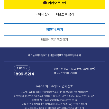
카카오 로그인
아이디 찾기
비밀번호 찾기
회원가입하기
비회원 주문 조회하기
테크놀로지
매장찾기
멤버십 혜택
APP 다운로드
단체구매
고객센터 >
운영시간 10:00 ~ 17:00 (주말·공휴일 휴무)
점심시간 12:00 ~ 13:00
1899-5214
㈜스케쳐스코리아 사업자 정보
대표자 : Willie Tan
사업자등록번호 : 144-86-00468
사업자정보확인
통신판매업 신고번호 : 제2023-서울중구-0789호
개인정보관리책임자 : Willie Tan
대표이메일 : skechers@skecherskorea.co.kr
서울 중구 청계천로 100 시그니처타워 서관 12층 (주)스케쳐스코리아
본 사이트의 상품이미지 저작권은 ㈜스케쳐스코리아에 있으며,