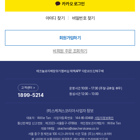
카카오 로그인
아이디 찾기
비밀번호 찾기
회원가입하기
비회원 주문 조회하기
테크놀로지
매장찾기
멤버십 혜택
APP 다운로드
단체구매
고객센터 >
운영시간 10:00 ~ 17:00 (주말·공휴일 휴무)
점심시간 12:00 ~ 13:00
1899-5214
㈜스케쳐스코리아 사업자 정보
대표자 : Willie Tan
사업자등록번호 : 144-86-00468
사업자정보확인
통신판매업 신고번호 : 제2023-서울중구-0789호
개인정보관리책임자 : Willie Tan
대표이메일 : skechers@skecherskorea.co.kr
서울 중구 청계천로 100 시그니처타워 서관 12층 (주)스케쳐스코리아
본 사이트의 상품이미지 저작권은 ㈜스케쳐스코리아에 있으며,