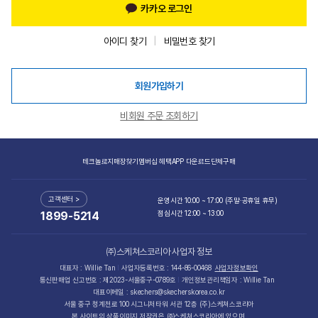
카카오 로그인
아이디 찾기
비밀번호 찾기
회원가입하기
비회원 주문 조회하기
테크놀로지
매장찾기
멤버십 혜택
APP 다운로드
단체구매
고객센터 >
운영시간 10:00 ~ 17:00 (주말·공휴일 휴무)
점심시간 12:00 ~ 13:00
1899-5214
㈜스케쳐스코리아 사업자 정보
대표자 : Willie Tan
사업자등록번호 : 144-86-00468
사업자정보확인
통신판매업 신고번호 : 제2023-서울중구-0789호
개인정보관리책임자 : Willie Tan
대표이메일 : skechers@skecherskorea.co.kr
서울 중구 청계천로 100 시그니처타워 서관 12층 (주)스케쳐스코리아
본 사이트의 상품이미지 저작권은 ㈜스케쳐스코리아에 있으며,