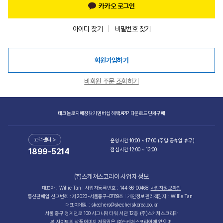
카카오 로그인
아이디 찾기
비밀번호 찾기
회원가입하기
비회원 주문 조회하기
테크놀로지
매장찾기
멤버십 혜택
APP 다운로드
단체구매
고객센터 >
운영시간 10:00 ~ 17:00 (주말·공휴일 휴무)
점심시간 12:00 ~ 13:00
1899-5214
㈜스케쳐스코리아 사업자 정보
대표자 : Willie Tan
사업자등록번호 : 144-86-00468
사업자정보확인
통신판매업 신고번호 : 제2023-서울중구-0789호
개인정보관리책임자 : Willie Tan
대표이메일 : skechers@skecherskorea.co.kr
서울 중구 청계천로 100 시그니처타워 서관 12층 (주)스케쳐스코리아
본 사이트의 상품이미지 저작권은 ㈜스케쳐스코리아에 있으며,