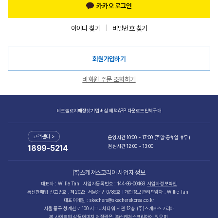
카카오 로그인
아이디 찾기
비밀번호 찾기
회원가입하기
비회원 주문 조회하기
테크놀로지
매장찾기
멤버십 혜택
APP 다운로드
단체구매
고객센터 >
운영시간 10:00 ~ 17:00 (주말·공휴일 휴무)
점심시간 12:00 ~ 13:00
1899-5214
㈜스케쳐스코리아 사업자 정보
대표자 : Willie Tan
사업자등록번호 : 144-86-00468
사업자정보확인
통신판매업 신고번호 : 제2023-서울중구-0789호
개인정보관리책임자 : Willie Tan
대표이메일 : skechers@skecherskorea.co.kr
서울 중구 청계천로 100 시그니처타워 서관 12층 (주)스케쳐스코리아
본 사이트의 상품이미지 저작권은 ㈜스케쳐스코리아에 있으며,