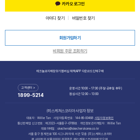
카카오 로그인
아이디 찾기
비밀번호 찾기
회원가입하기
비회원 주문 조회하기
테크놀로지
매장찾기
멤버십 혜택
APP 다운로드
단체구매
고객센터 >
운영시간 10:00 ~ 17:00 (주말·공휴일 휴무)
점심시간 12:00 ~ 13:00
1899-5214
㈜스케쳐스코리아 사업자 정보
대표자 : Willie Tan
사업자등록번호 : 144-86-00468
사업자정보확인
통신판매업 신고번호 : 제2023-서울중구-0789호
개인정보관리책임자 : Willie Tan
대표이메일 : skechers@skecherskorea.co.kr
서울 중구 청계천로 100 시그니처타워 서관 12층 (주)스케쳐스코리아
본 사이트의 상품이미지 저작권은 ㈜스케쳐스코리아에 있으며,