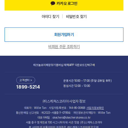
카카오 로그인
아이디 찾기
비밀번호 찾기
회원가입하기
비회원 주문 조회하기
테크놀로지
매장찾기
멤버십 혜택
APP 다운로드
단체구매
고객센터 >
운영시간 10:00 ~ 17:00 (주말·공휴일 휴무)
점심시간 12:00 ~ 13:00
1899-5214
㈜스케쳐스코리아 사업자 정보
대표자 : Willie Tan
사업자등록번호 : 144-86-00468
사업자정보확인
통신판매업 신고번호 : 제2023-서울중구-0789호
개인정보관리책임자 : Willie Tan
대표이메일 : skechers@skecherskorea.co.kr
서울 중구 청계천로 100 시그니처타워 서관 12층 (주)스케쳐스코리아
본 사이트의 상품이미지 저작권은 ㈜스케쳐스코리아에 있으며,