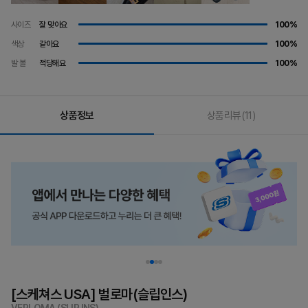
사이즈
잘 맞아요
100%
색상
같아요
100%
발 볼
적당해요
100%
상품정보
상품리뷰
(11)
[스케쳐스 USA] 벌로마(슬립인스)
VERLOMA (SLIP INS)