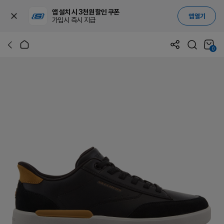
앱 설치 시 3천원 할인 쿠폰
앱 열기
가입시 즉시 지급
0