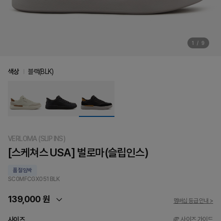
1
/
9
색상
블랙(BLK)
VERLOMA (SLIP INS)
[스케쳐스 USA] 벌로마(슬립인스)
품절임박
SC0MFCGX051
BLK
139,000 원
멤버십 등급 안내 >
사이즈
사이즈 가이드