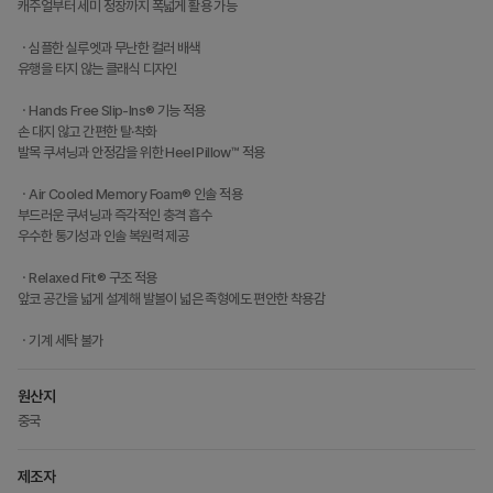
캐주얼부터 세미 정장까지 폭넓게 활용 가능
ㆍ심플한 실루엣과 무난한 컬러 배색
유행을 타지 않는 클래식 디자인
ㆍHands Free Slip-Ins® 기능 적용
손 대지 않고 간편한 탈·착화
발목 쿠셔닝과 안정감을 위한 Heel Pillow™ 적용
ㆍAir Cooled Memory Foam® 인솔 적용
부드러운 쿠셔닝과 즉각적인 충격 흡수
우수한 통기성과 인솔 복원력 제공
ㆍRelaxed Fit® 구조 적용
앞코 공간을 넓게 설계해 발볼이 넓은 족형에도 편안한 착용감
ㆍ기계 세탁 불가
원산지
중국
제조자