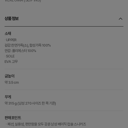
상품정보
소재
∙ UPPER
겉감:천연가죽(소), 합성가죽 100%
안감: 폴리에스터 100%
∙ SOLE
EVA 고무
굽높이
약 3.5 cm
무게
약 315 g (남성 270 사이즈 한 쪽 기준)
판매포인트
ㆍ패션, 실용성, 편안함을 모두 갖춘 남성 베이직 컵솔 스니커즈