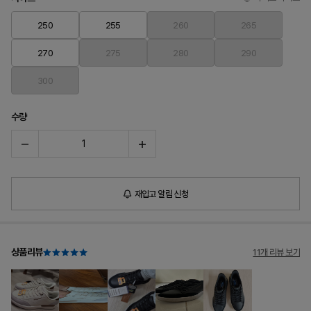
250
255
260
265
270
275
280
290
300
수량
재입고 알림 신청
상품리뷰
11개 리뷰 보기