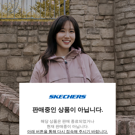
스
케
판매중인 상품이 아닙니다.
쳐
스
해당 상품은 판매 종료되었거나
코
현재 판매중이 아닙니다.
리
아래 버튼을 통해 다시 접속해 주시기 바랍니다.