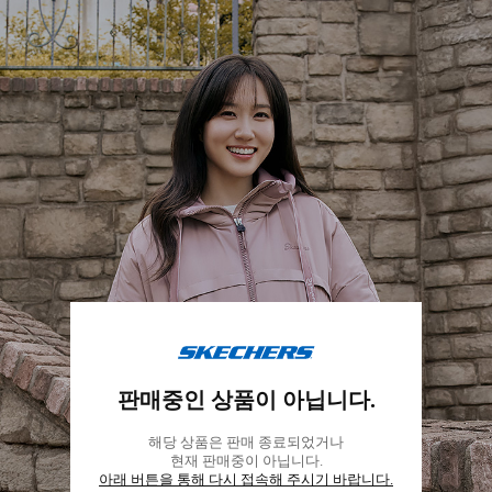
스
케
판매중인 상품이 아닙니다.
쳐
스
해당 상품은 판매 종료되었거나
코
현재 판매중이 아닙니다.
리
아래 버튼을 통해 다시 접속해 주시기 바랍니다.