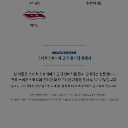
마사지핏
기계세탁가능
아치핏