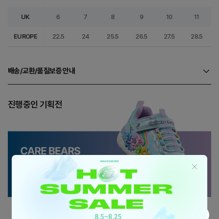
UK
6
7
8
9
10
11
EUROPE
22.5
24
25.5
26.5
27.5
28.5
배송/교환/품질보증 안내
진행중인 기획전