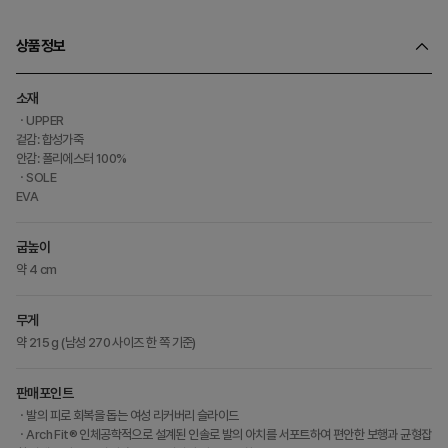
상품정보
소재
ㆍUPPER
겉감: 합성가죽
안감: 폴리에스터 100%
ㆍSOLE
EVA
굽높이
약 4 cm
무게
약 215 g (남성 270 사이즈 한 쪽 기준)
판매포인트
ㆍ발의 피로 회복을 돕는 여성 리커버리 슬라이드
ㆍArch Fit® 인체공학적으로 설계된 인솔로 발의 아치를 서포트하여 편안한 보행과 균형잡