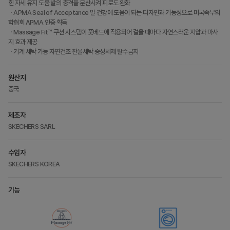
힌 자세 유지 도움 발의 충격을 분산시켜 피로도 완화
ㆍAPMA Seal of Acceptance 발 건강에 도움이 되는 디자인과 기능성으로 미국족부의
학협회 APMA 인증 획득
ㆍMassage Fit™ 쿠션 시스템이 풋베드에 적용되어 걸을 때마다 자연스러운 지압과 마사
지 효과 제공
ㆍ기계 세탁 가능 자연건조 찬물세탁 중성세제 탈수금지
원산지
중국
제조자
SKECHERS SARL
수입자
SKECHERS KOREA
기능