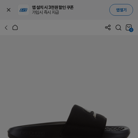
앱 설치 시 3천원 할인 쿠폰
앱 열기
가입시 즉시 지급
0