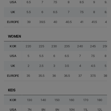
USA
6.5
7
7.5
8
8.5
9
9.5
UK
5.5
6
6.5
7
7.5
8
8.5
EUROPE
39
39.5
40
40.5
41
41.5
42
WOMEN
KOR
220
225
230
235
240
245
250
USA
5
5.5
6
6.5
7
7.5
8
UK
2
2.5
3
3.5
4
4.5
5
EUROPE
35
35.5
36
36.5
37
37.5
38
KIDS
KOR
130
140
150
160
170
180
USA
7N
8N
9N
10N
11L
12L