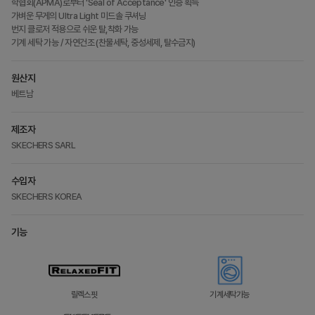
학협회(APMA)로부터 'Seal of Acceptance' 인증 획득
가벼운 무게의 Ultra Light 미드솔 쿠셔닝
번지 클로저 적용으로 쉬운 탈,착화 가능
기계 세탁 가능 / 자연건조 (찬물세탁, 중성세제, 탈수금지)
원산지
베트남
제조자
SKECHERS SARL
수입자
SKECHERS KOREA
기능
릴렉스핏
기계세탁가능