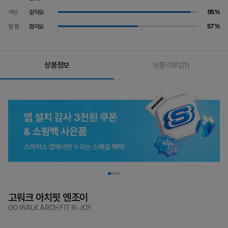
색상
같아요
95%
발 볼
좁아요
57%
상품정보
상품리뷰
(21)
고워크 아치핏 엔조이
GO WALK ARCH FIT N-JOY