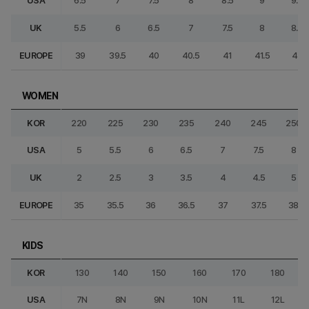
USA
6.5
7
7.5
8
8.5
9
9.5
UK
5.5
6
6.5
7
7.5
8
8.5
EUROPE
39
39.5
40
40.5
41
41.5
42
WOMEN
KOR
220
225
230
235
240
245
250
USA
5
5.5
6
6.5
7
7.5
8
UK
2
2.5
3
3.5
4
4.5
5
EUROPE
35
35.5
36
36.5
37
37.5
38
KIDS
KOR
130
140
150
160
170
180
USA
7N
8N
9N
10N
11L
12L