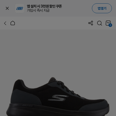
앱 설치 시 3천원 할인 쿠폰
앱 열기
가입시 즉시 지급
0