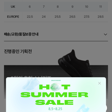
UK
6
7
8
9
10
11
EUROPE
22.5
24
25.5
26.5
27.5
28.5
배송/교환/품질보증 안내
진행중인 기획전