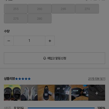
255
260
265
270
275
280
수량
재입고 알림 신청
상품리뷰
21개 리뷰 보기
사이즈
잘 맞아요
100%