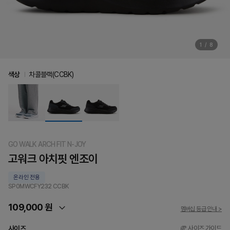
1
/
8
색상
차콜블랙(CCBK)
GO WALK ARCH FIT N-JOY
고워크 아치핏 엔조이
온라인 전용
SP0MWCFY232
CCBK
109,000 원
멤버십 등급 안내 >
사이즈
사이즈 가이드