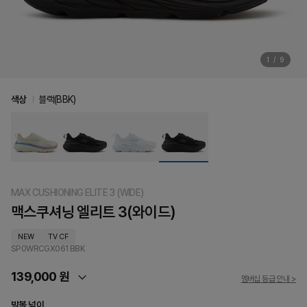
1
/
9
색상
블랙(BBK)
MAX CUSHIONING ELITE 3 (WIDE)
맥스쿠셔닝 엘리트 3(와이드)
NEW
TV CF
SP0WRCGX061
BBK
139,000 원
멤버십 등급 안내 >
발볼 넓이