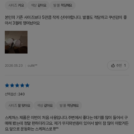
사이즈
커요
색상
같아요
발 볼
적당해요
본인의 기존 사이즈보다 5만큼 작게 신어야합니다. 발볼도 적당하고 쿠션감이 좋
아서 3켤레 쟁여놨어요
추천
1
2026.05.23
cultk**
선택옵션 :
240
사이즈
잘 맞아요
색상
같아요
발 볼
적당해요
스케쳐스 제품은 이번이 처음 사용입니다.주변에서 좋다는 얘기를 많이 들어서 구
매해 봤는데 정말 편하더라고요. 제가 무지외반증이 있어서 발이 참 많이 아팠거든
요.앞으로 운동화는 스케쳐스로 !!!^^