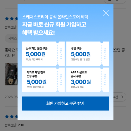
선택옵션 :
250
사이즈
잘 맞아요
색상
같아요
발 볼
적당해요
좋아요 역시 맥스쿠셔닝은 다르네요 발볼 넓은 와이드버전 계속 쭉 내주셨으면 좋
겠네요
추천
0
2026.06.04
20251219yewon0408**
선택옵션 :
230