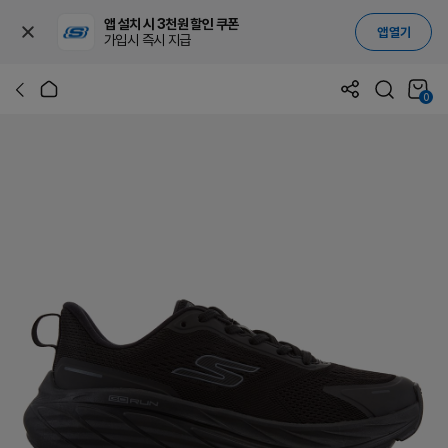
앱 설치 시 3천원 할인 쿠폰
앱 열기
가입시 즉시 지급
0