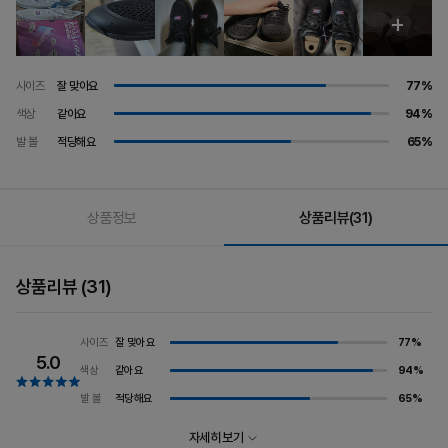
사이즈
잘 맞아요
77%
색상
같아요
94%
발 볼
적당해요
65%
상품정보
상품리뷰
(31)
상품리뷰
(31)
잘 맞아요
77%
사이즈
5.0
같아요
94%
색상
적당해요
65%
발 볼
자세히 보기