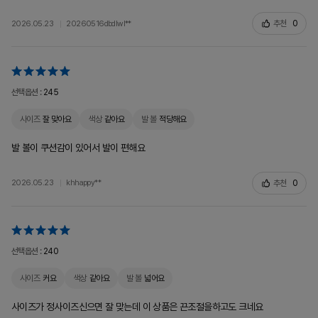
추천
0
2026.05.23
20260516dbdlwl**
선택옵션 :
245
사이즈
잘 맞아요
색상
같아요
발 볼
적당해요
발 볼이 쿠션감이 있어서 발이 편해요
추천
0
2026.05.23
khhappy**
선택옵션 :
240
사이즈
커요
색상
같아요
발 볼
넓어요
사이즈가 정사이즈신으면 잘 맞는데 이 상품은 끈조절을하고도 크네요