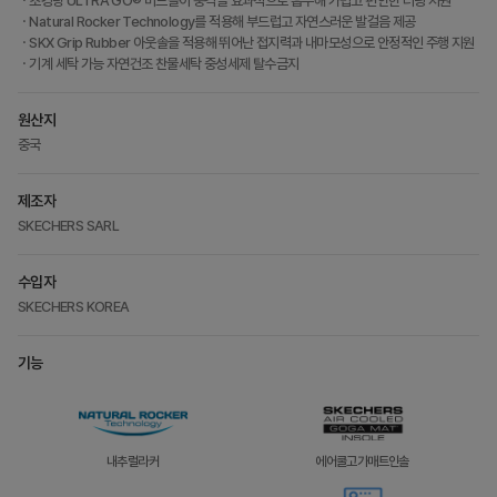
ㆍ초경량 ULTRA GO® 미드솔이 충격을 효과적으로 흡수해 가볍고 편안한 러닝 지원
ㆍNatural Rocker Technology를 적용해 부드럽고 자연스러운 발걸음 제공
ㆍSKX Grip Rubber 아웃솔을 적용해 뛰어난 접지력과 내마모성으로 안정적인 주행 지원
ㆍ기계 세탁 가능 자연건조 찬물세탁 중성세제 탈수금지
원산지
중국
제조자
SKECHERS SARL
수입자
SKECHERS KOREA
기능
내추럴라커
에어쿨고가매트인솔