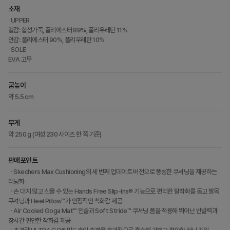
소재
∙ UPPER
겉감: 합성가죽, 폴리에스터 89%, 폴리우레탄 11%
안감: 폴리에스터 90%, 폴리우레탄 10%
∙ SOLE
EVA 고무
굽높이
약 5.5 cm
무게
약 250 g (여성 230 사이즈 한 쪽 기준)
판매포인트
ㆍSkechers Max Cushioning의 세 번째 업데이트 버전으로 풍성한 쿠셔닝을 제공하는
러닝화
ㆍ손 대지 않고 신을 수 있는 Hands Free Slip-Ins® 기능으로 편리한 탈착화를 돕고 발목
쿠셔닝과 Heel Pillow™가 안정적인 착화감 제공
ㆍAir Cooled Goga Mat™ 인솔과 Soft Stride™ 쿠셔닝 폼을 적용해 뛰어난 반발력과
장시간 편안한 착화감 제공