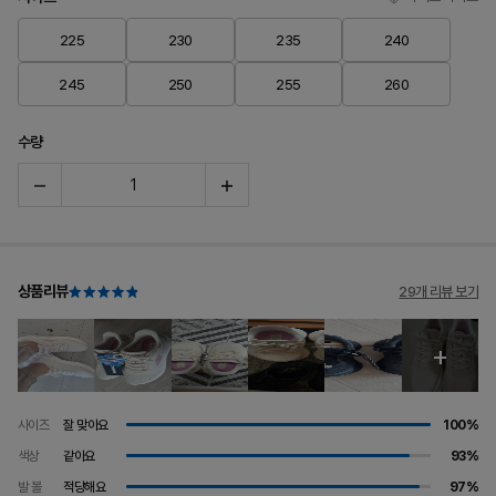
225
230
235
240
245
250
255
260
수량
상품리뷰
29개 리뷰 보기
사이즈
잘 맞아요
100%
색상
같아요
93%
발 볼
적당해요
97%