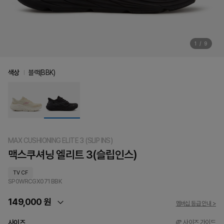
1
/
9
색상
블랙(BBK)
MAX CUSHIONING ELITE 3 (SLIP INS)
맥스쿠셔닝 엘리트 3(슬립인스)
TV CF
SP0WRCGX071
BBK
149,000 원
멤버십 등급 안내 >
사이즈
사이즈 가이드