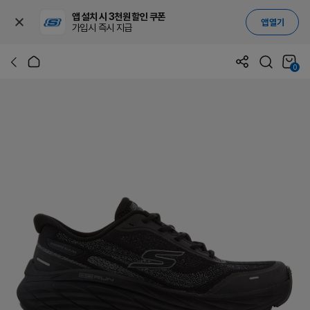
앱 설치 시 3천원 할인 쿠폰
앱 열기
가입시 즉시 지급
0