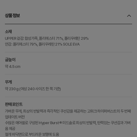
상품정보
소재
UPPER 겉감: 합성가죽, 폴리에스터 71%, 폴리우레탄 29%
안감: 폴리에스터 79%, 폴리우레탄 21% SOLE EVA
굽높이
약 4.5 cm
무게
약 230 g (여성 240 사이즈 한 쪽 기준)
판매포인트
가벼운 무게, 최상의 반발력과 즉각적인 쿠션감을 제공하는 고워크 하이퍼버스트의 두 번째
업데이트 버전
수많은 에어셀로 구성된 Hyper Burst® 미드솔로 최상의 반발력, 탄력있는 쿠션감과 가벼
움 제공
절개 바닥면으로 부드러운 보행에 도움