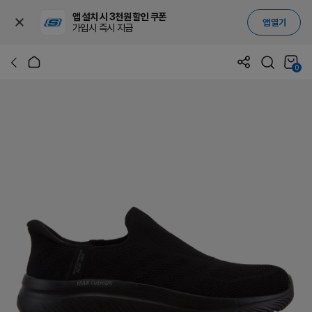
앱 설치 시 3천원 할인 쿠폰
앱 열기
가입시 즉시 지급
0