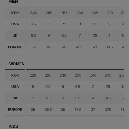
MEN
KOR
245
250
255
260
265
270
275
USA
6.5
7
7.5
8
8.5
9
9.5
UK
5.5
6
6.5
7
7.5
8
8.5
EUROPE
39
39.5
40
40.5
41
41.5
42
WOMEN
KOR
220
225
230
235
240
245
250
USA
5
5.5
6
6.5
7
7.5
8
UK
2
2.5
3
3.5
4
4.5
5
EUROPE
35
35.5
36
36.5
37
37.5
38
KIDS