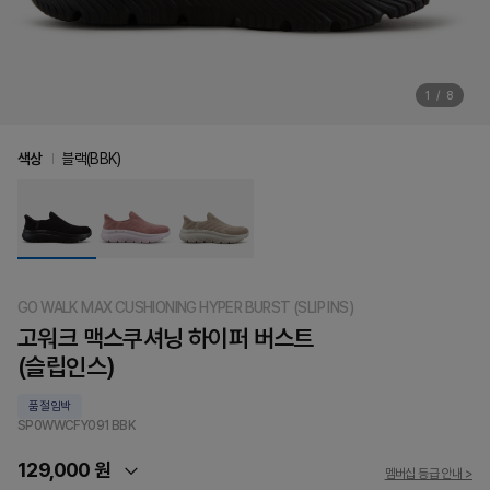
1
/
8
색상
블랙(BBK)
GO WALK MAX CUSHIONING HYPER BURST (SLIP INS)
고워크 맥스쿠셔닝 하이퍼 버스트
(슬립인스)
품절임박
SP0WWCFY091
BBK
129,000 원
멤버십 등급 안내 >