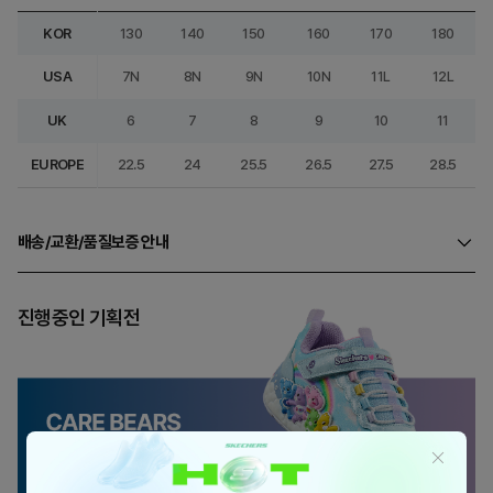
KOR
130
140
150
160
170
180
USA
7N
8N
9N
10N
11L
12L
UK
6
7
8
9
10
11
EUROPE
22.5
24
25.5
26.5
27.5
28.5
배송/교환/품질보증 안내
진행중인 기획전