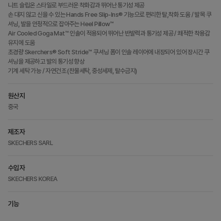
니트 슬립온 스타일로 부드러운 착화감과 뛰어난 통기성 제공
손 대지 않고 신을 수 있는 Hands Free Slip-Ins® 기능으로 편리한 탈,착화 도움 / 발목 쿠
셔닝, 발을 안정적으로 잡아주는 Heel Pillow™
Air Cooled Goga Mat™ 인솔이 적용되어 뛰어난 반발력과 통기성 제공 / 쾌적한 착용감
유지에 도움
초경량 Skerchers® Soft Stride™ 쿠셔닝 폼이 인솔 레이어에 내장되어 있어 장시간 쿠
셔닝을 제공하고 발의 통기성 향상
기계 세탁 가능 / 자연건조 (찬물세탁, 중성세제, 탈수금지)
원산지
중국
제조자
SKECHERS SARL
수입자
SKECHERS KOREA
기능