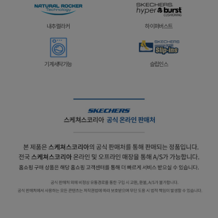
내추럴라커
하이퍼버스트
기계세탁가능
슬립인스