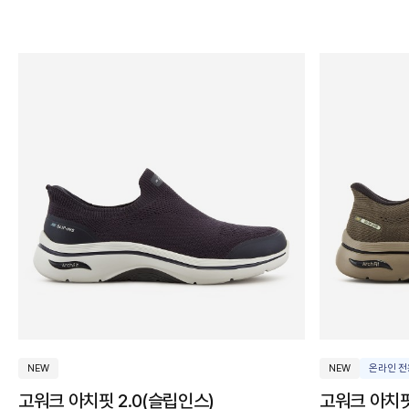
굽
높
이
2~3cm
3~4cm
4cm
이상
발
볼
너
비
보
통
NEW
NEW
온라인 전
넓
음
고워크 아치핏 2.0(슬립인스)
고워크 아치핏