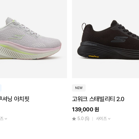
NEW
쿠셔닝 아치핏
고워크 스태빌리티 2.0
139,000 원
즈
5.0
(5)
사이즈