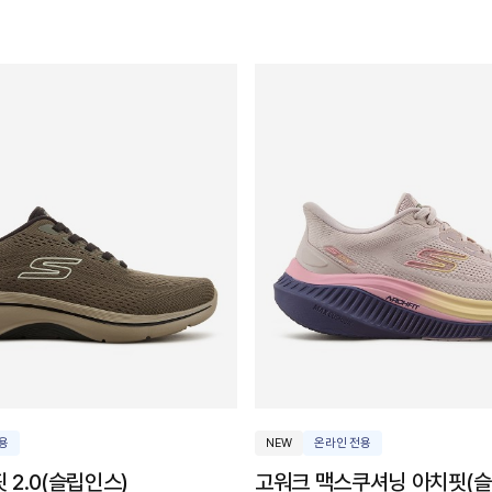
용
NEW
온라인 전용
 2.0(슬립인스)
고워크 맥스쿠셔닝 아치핏(슬