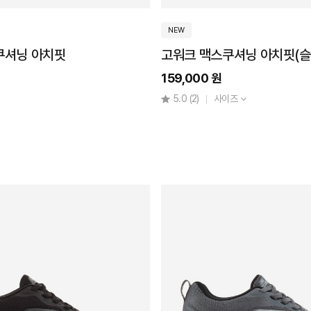
NEW
쿠셔닝 아치핏
고워크 맥스쿠셔닝 아치핏(슬
159,000 원
5.0
(2)
사이즈