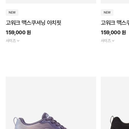
그
네
베
브
화
그
레
블
블
퍼
핑
기
레
이
이
라
이
NEW
NEW
린
드
랙
루
플
크
타
이
비
지
운
트
고워크 맥스쿠셔닝 아치핏
고워크 맥스
159,000 원
159,000 원
사이즈
사이즈
~
5~10
만원
미만
10~15