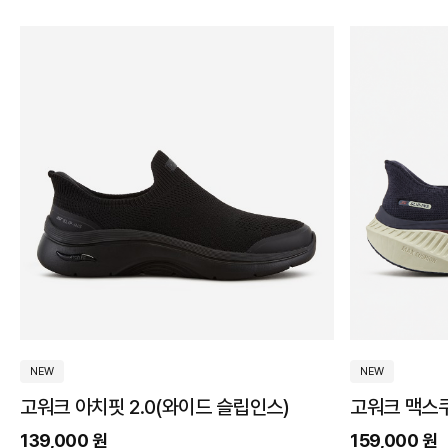
220
225
230
235
240
245
NEW
NEW
250
고워크 아치핏 2.0(와이드 슬립인스)
고워크 맥스
255
139,000 원
159,000 원