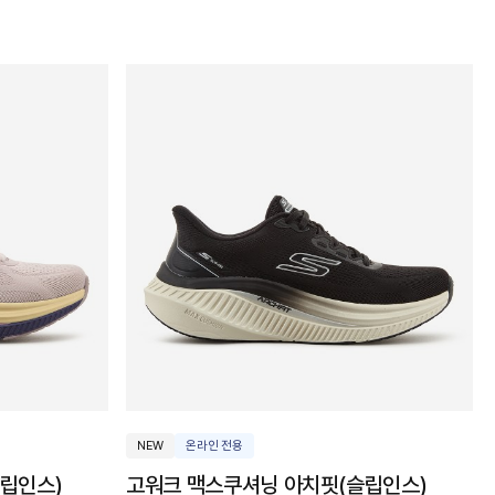
NEW
온라인 전용
립인스)
고워크 맥스쿠셔닝 아치핏(슬립인스)