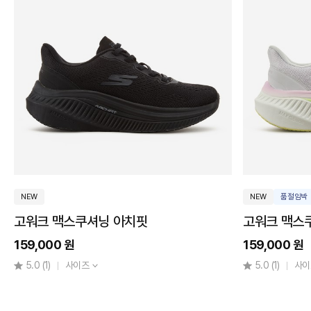
쿨
굿
고
이
가
어
매
스
트
트
인
레
솔
릴
치
렉
핏
스
컴
핏
포
트
하
필
이
라
퍼
와
버
이
스
드
트
발
핏
수
NEW
NEW
품절임박
방
고워크 맥스쿠셔닝 아치핏
고워크 맥스
수
하
159,000 원
159,000 원
이
퍼
5.0
(1)
사이즈
5.0
(1)
사이
아
치