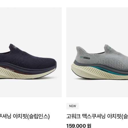
NEW
쿠셔닝 아치핏(슬립인스)
고워크 맥스쿠셔닝 아치핏(슬
159,000 원