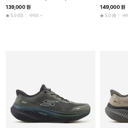
무
139,000 원
149,000 원
게
5.0
(13)
사이즈
5.0
(4)
사
200g
미만
200g~300g
300g
이상
상
품
정
보
셀
럽
착
용
세
일
상
품
만
보