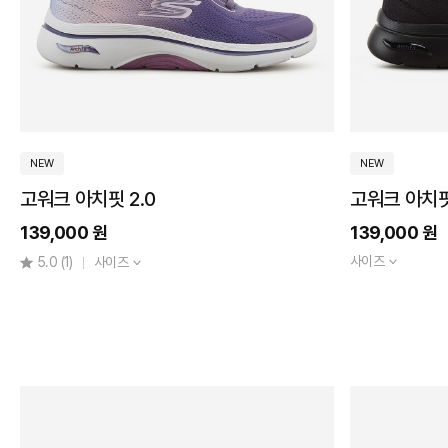
만원
미만
15~20
만원
미만
NEW
NEW
고워크 아치핏 2.0
고워크 아치핏
139,000 원
139,000 원
슬
립
사이즈
5.0
(1)
사이즈
인
아
스
치
핏
맥
스
쿠
기
셔
계
닝
세
울
탁
트
가
라
능
에
고
어