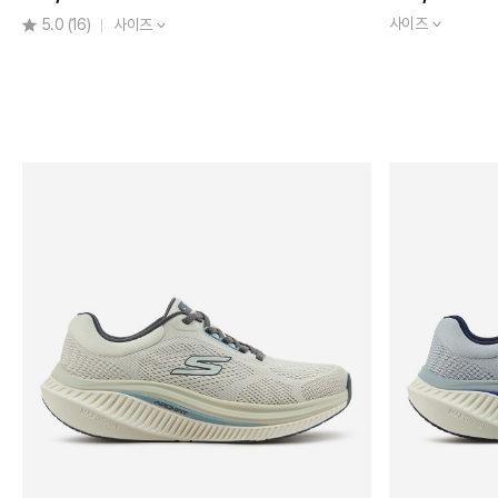
260
사이즈
5.0
(16)
사이즈
265
270
275
280
285
290
300
310
320