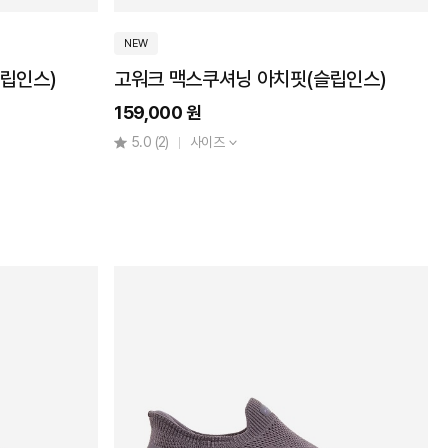
NEW
립인스)
고워크 맥스쿠셔닝 아치핏(슬립인스)
159,000 원
5.0
(2)
사이즈