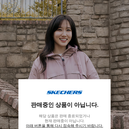
스
케
판매중인 상품이 아닙니다.
쳐
스
해당 상품은 판매 종료되었거나
코
현재 판매중이 아닙니다.
리
아래 버튼을 통해 다시 접속해 주시기 바랍니다.