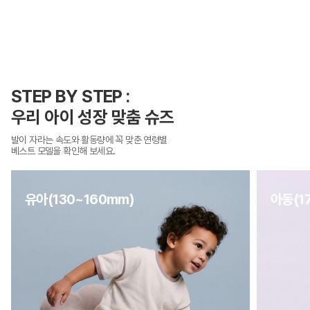
STEP BY STEP :
우리 아이 성장 맞춤 슈즈
발이 자라는 속도와 활동량에 꼭 맞춘 연령별
베스트 모델을 확인해 보세요.
유아(130~160mm)
아동(1