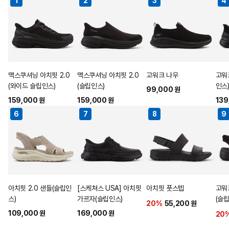
1
2
3
4
맥스쿠셔닝 아치핏 2.0
맥스쿠셔닝 아치핏 2.0
고워크 나우
고워
(와이드 슬립인스)
(슬립인스)
인스
99,000 원
159,000 원
159,000 원
139
6
7
8
9
아치핏 2.0 샌들(슬립인
[스케쳐스 USA] 아치핏
아치핏 풋스텝
고워
스)
가르자(슬립인스)
(슬
20%
55,200 원
109,000 원
169,000 원
20