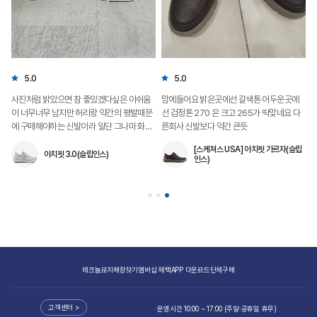
5.0
5.0
하
사진처럼 밝았으면 참 좋았겠다싶은 아쉬움
맘에들어요 밝은곳에선 갈색톤 어두운곳에
이 너무너무 남지만 허리랑 약간의 평발때문
선 검정톤 270 은 크고 265가 딱맞네요 다
에 구매해야하는 신발이라 일단 그나마 화이
른회사 신발보다 약간 큰듯
트 색상으로 구매합니다ㅋㅋ 블랙이 더 예뻤
[스케쳐스 USA] 아치핏 가르자(슬립
지만 지금은 여름이니까 이거 신어보고 괜찮
아치핏 3.0(슬립인스)
인스)
으면 겨울용으로 블랙 살까해요ㅋㅋ 아치핏
4.0버전은 꼭 더 예쁜 화이트색상 뽑아주세
요ㅋㅋ 일단 신어보니 아치핏이 크게 느껴지
진 않아요다만 2.0보단 쿠션감이 더 있어서
좋네요 허리땜에 더 예쁜 쿠셔닝버전들은 못
사서 슬프지만 그나마 아치핏 3.0버전은 쿠
션감이 좀 있어서 좋네요 슬립인스 기능도 좋
구요낼부터 당장 신고 만보정도 걸어볼 예정
테크놀로지
매장찾기
멤버십 혜택
APP 다운로드
단체구매
이라 기대가 큽니다~~
고객센터 >
운영시간 10:00 ~ 17:00 (주말·공휴일 휴무)