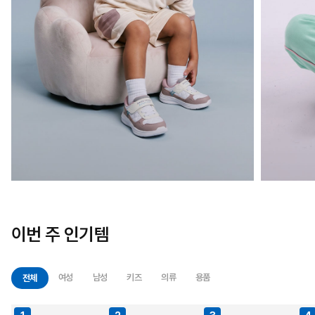
이번 주 인기템
여성
남성
키즈
의류
용품
전체