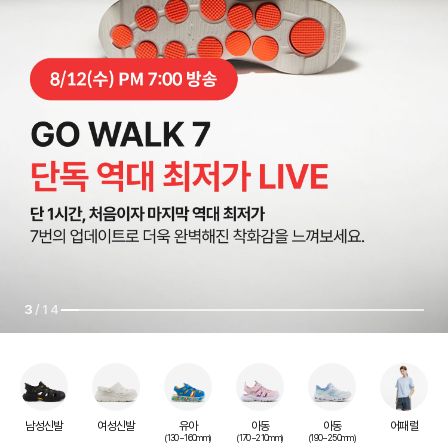
7. 22 - 8.31
돌아온 품절템! FW 신규 컬러 오픈
물 안에서도, 밖에서도 완벽하게
Summer Sandals
스케쳐스를 완벽하게 즐기는
08.01 - 08.09
우리 아이 OOTD 뽐내기
스케쳐스개러지,
필드 위의 예술,
완벽한 물놀이를 위한
뜨거운 여름,
BIG SIZE, PERFECT FIT
S-WEEK
공식 앱 전용 혜택!
100% 당첨 키즈 리뷰 이벤트
많은 분들이 선택한 이유
화려한 컴백
탑 클래스의 선택
비치웨어 가이드
발끝에서 느껴지는 자유로움​
발이 커도 고민 끝​
맥스쿠셔닝, 아치핏, 리커버리 슈즈 등
지금 앱을 설치하고 첫 만남 특별 쿠폰과
단 9일 동안의 최대 혜택 ~38% OFF
도서문화상품권 · 티셔츠 · 운동화 · 인스탁스 미니13
기능으로 증명된 베스트셀러, 아치핏 가르자 신상 재입고
쏙 뽑아서 부릉부릉~ 토이카가 들어있어요!
완벽한 피팅과 폭발적인 움직임, SUNSET PACK
#래쉬가드 #메쉬자켓 #속건티셔츠 #물놀이반바지
앱 전용 사은품 혜택을 누려보세요.
더워진 날씨에도 가볍고 시원하게! 에센셜 샌들​
맞는 사이즈를 찾기 힘들었던 당신을 위한 완벽한 해답​
3
/14
남성신발
여성신발
유아
아동
아동
어패럴
(130~160mm)
(170~210mm)
(190~250mm)