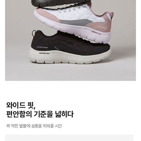
와이드 핏,
편안함의 기준을 넓히다​​
꽉 막힌 발볼에 숨통을 틔워줄 시간