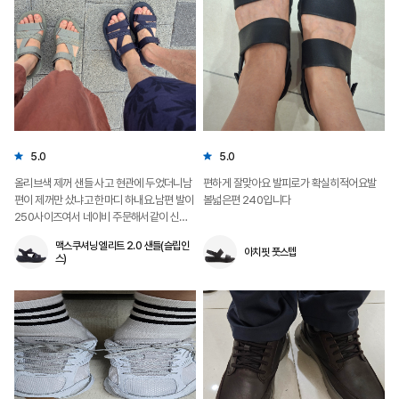
5.0
5.0
요
올리브색 제꺼 샌들 사고 현관에 두었더니남
편하게 잘맞아요 발피로가 확실히적어요발
이
편이 제꺼만 샀냐고 한마디 하내요.남편 발이
볼넓은편 240입니다
엔
250사이즈여서 네이비 주문해서같이 신어
추
요~~
맥스쿠셔닝 엘리트 2.0 샌들(슬립인
아치핏 풋스텝
스)
순