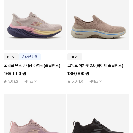
NEW
온라인 전용
NEW
고워크 맥스쿠셔닝 아치핏(슬립인스)
고워크 아치핏 2.0(와이드 슬립인스)
169,000 원
139,000 원
5.0
(2)
사이즈
5.0
(16)
사이즈