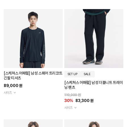
[스케쳐스 어패럴] 남성 스퀘어 트리코트
SET UP
SALE
긴팔 티셔츠
[스케쳐스 어패럴] 남성 더블니트 트레이
89,000 원
닝 팬츠
사이즈
119,000 원
30%
83,300 원
사이즈