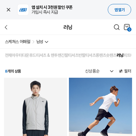
앱 설치 시 3천원 할인 쿠폰
앱 열기
가입시 즉시 지급
러닝
0
스케쳐스 어패럴
남성
전체
아우터
다운
후드티셔츠 & 맨투맨
긴팔티셔츠
반팔티셔츠
롱팬츠
숏팬츠
러닝
피트니
필터
8
개의 상품