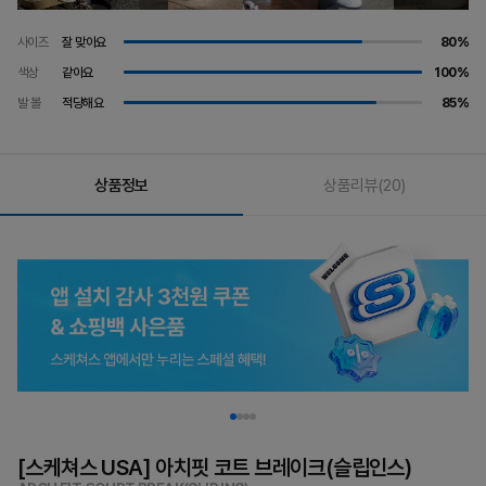
사이즈
잘 맞아요
80%
색상
같아요
100%
발 볼
적당해요
85%
상품정보
상품리뷰
(20)
[스케쳐스 USA] 아치핏 코트 브레이크(슬립인스)