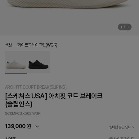
1
/
9
색상
화이트그레이그린(WGR)
ARCH FIT COURT BREAK(SLIP INS)
[스케쳐스 USA] 아치핏 코트 브레이크
(슬립인스)
SC0MFCGX062
WGR
139,000 원
멤버십 등급 안내 >
사이즈 가이드