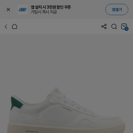
앱 설치 시 3천원 할인 쿠폰
앱 열기
가입시 즉시 지급
0