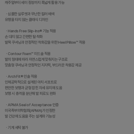
캐주얼부터 세미 정장까지 폭넓게 활용 가능
ㆍ심플한 실루엣과 무난한 컬러 배색
유행을 타지 않는 클래식 디자인
ㆍHands Free Slip-Ins® 기능 적용
손 대지 않고 간편한 탈·착화
발목 쿠셔닝과 안정적인 착화감을 위한 Heel Pillow™ 적용
ㆍContour Foam™ 미드솔 적용
발의 형태에 따라 자연스럽게 맞춰지는 구조로
맞춤형 쿠셔닝과 안정적인 지지력, 부드러운 착용감 제공
ㆍArch Fit® 인솔 적용
인체공학적으로 설계된 아치 서포트로
편안한 보행과 균형 잡힌 자세 유지에 도움
보행 시 충격을 분산해 발 피로도 완화
ㆍAPMA Seal of Acceptance 인증
미국족부의학협회(APMA)가 인정한
발 건강에 도움을 주는 설계와 기능성
ㆍ기계 세탁 불가