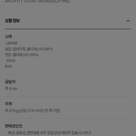
ARCH FIT COURT BREAK(SLIP INS)
상품정보
소재
∙ UPPER
겉감: 합성가죽, 폴리에스터 100%
안감: 폴리에스터 100%
∙ SOLE
EVA
굽높이
약 4 cm
무게
약 275 g (남성 270 사이즈 한 쪽 기준)
판매포인트
ㆍ패션, 실용성, 편안함을 모두 갖춘 남성 베이직 컵솔 스니커즈