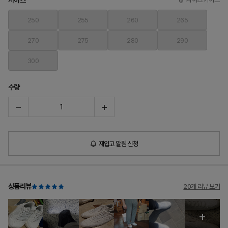
사이즈
250
255
260
265
270
275
280
290
300
수량
재입고 알림 신청
상품리뷰
20개 리뷰 보기