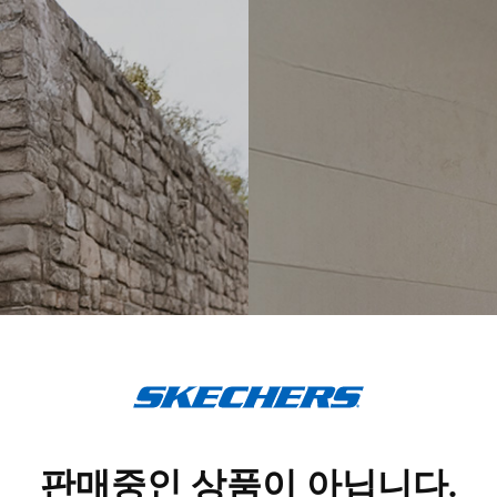
스
케
쳐
스
판매중인 상품이 아닙니다.
코