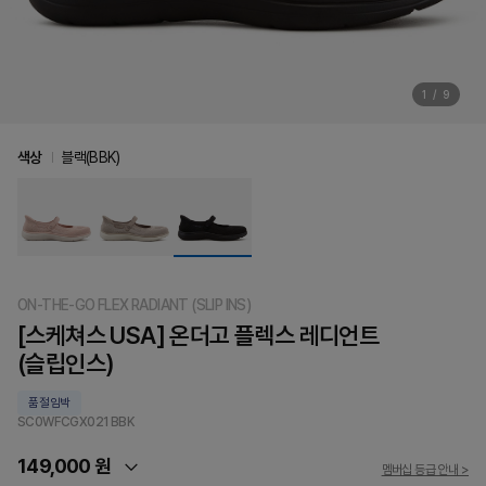
1
/
9
색상
블랙(BBK)
ON-THE-GO FLEX RADIANT (SLIP INS)
[스케쳐스 USA] 온더고 플렉스 레디언트
(슬립인스)
품절임박
SC0WFCGX021
BBK
149,000 원
멤버십 등급 안내 >