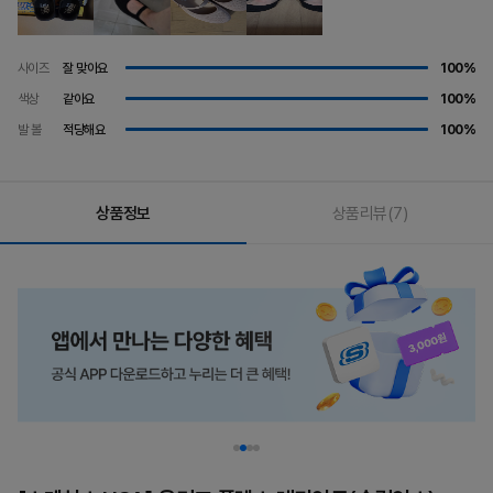
사이즈
잘 맞아요
100%
색상
같아요
100%
발 볼
적당해요
100%
상품정보
상품리뷰
(7)