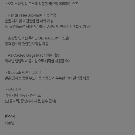
ㆍ오피스와 일상 모두에 적합한 캐주얼 메리제인 슈즈
ㆍHands Free Slip-Ins® 기능 적용
손을 대지 않고 간편한 탈·착화 가능
Heel Pillow™ 적용으로 발목 쿠셔닝 및 안정적인 착화감 제공
ㆍ초경량 인젝션 쿠셔닝 ULTRA GO® 미드솔
충격 흡수와 편안한 보행감 제공
ㆍAir Cooled Goga Mat™ 인솔 적용
뛰어난 반발력과 통기성으로 쾌적한 착용감 유지
ㆍStretch Fit® 니트 어퍼
발을 감싸는 듯한 부드러운 착용감과 우수한 착화 밀착감 제공
ㆍ세탁 정보
기계 세탁 가능 / 자연건조
(찬물 세탁, 중성세제 사용, 탈수 금지)
원산지
베트남