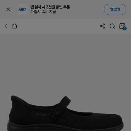
앱 설치 시 3천원 할인 쿠폰
앱 열기
가입시 즉시 지급
0