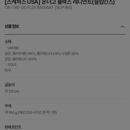
[스케쳐스 USA] 온더고 플렉스 레디언트(슬립인스)
ON-THE-GO FLEX RADIANT (SLIP INS)
상품정보
소재
ㆍUPPER
겉감: 폴리우레탄 56%, 폴리에스터 24%, 나일론 20%
안감: 폴리에스터 100%
ㆍSOLE
EVA
굽높이
약 2.5 cm
무게
약 160 g (여성 230 사이즈 한 쪽 기준)
판매포인트