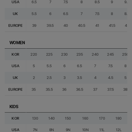
USA
6.5
7
7.5
8
8.5
9
9.5
UK
5.5
6
6.5
7
7.5
8
8.5
EUROPE
39
39.5
40
40.5
41
41.5
42
WOMEN
KOR
220
225
230
235
240
245
250
USA
5
5.5
6
6.5
7
7.5
8
UK
2
2.5
3
3.5
4
4.5
5
EUROPE
35
35.5
36
36.5
37
37.5
38
KIDS
KOR
130
140
150
160
170
180
USA
7N
8N
9N
10N
11L
12L