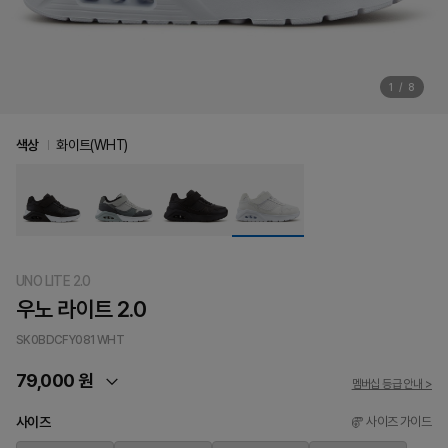
1
/
8
색상
화이트(WHT)
UNO LITE 2.0
우노 라이트 2.0
SK0BDCFY081
WHT
79,000 원
멤버십 등급 안내 >
사이즈
사이즈 가이드