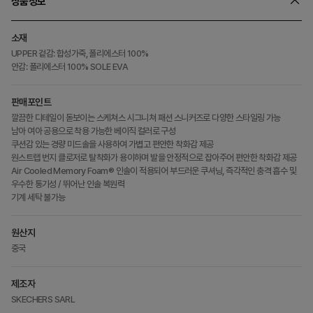
상품정보
소재
UPPER 겉감: 합성가죽, 폴리에스터 100%
안감: 폴리에스터 100% SOLE EVA
판매포인트
깔끔한 디테일이 돋보이는 스케쳐스 시그니쳐 패션 스니커즈로 다양한 스타일링 가능
남아 여아 공용으로 착용 가능한 베이직 컬러로 구성
쿠션감 있는 경량 미드솔을 사용하여 가볍고 편안한 착화감 제공
원스트랩 번지 클로저로 탈착화가 용이하며 발을 안정적으로 잡아주어 편안한 착화감 제공
Air Cooled Memory Foam® 인솔이 적용되어 부드러운 쿠셔닝, 즉각적인 충격 흡수 및
우수한 통기성 / 뛰어난 인솔 복원력
기계 세탁 불가능
원산지
중국
제조자
SKECHERS SARL