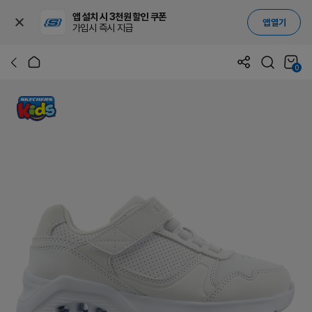
앱 설치 시 3천원 할인 쿠폰
앱 열기
가입시 즉시 지급
0