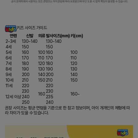
키즈 사이즈 가이드
연령
신발
의류
발사이즈(mm)
키(cm)
2~3세
130~140
130~140
4세
150
150
5세
160
100
160
100
6세
170
110
170
110
7세
180
120
180
120
8세
190
130
190
130
9세
200
140
200
140
10세
210
150
210
150
11세
220
220
230
230
160
160~
12세 이상
240
235
250
240
권장 사이즈는 평균 연령을 기준으로 한 참고 정보이며, 아이 개개인의 체형에 따
라 차이가 있을 수 있습니다.