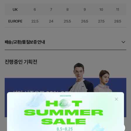
UK
6
7
8
9
10
11
EUROPE
22.5
24
25.5
26.5
27.5
28.5
배송/교환/품질보증 안내
진행중인 기획전