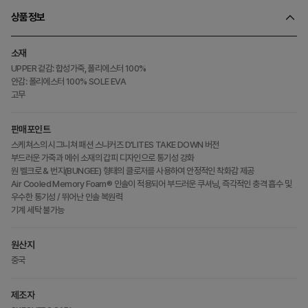
상품정보
소재
UPPER 겉감: 합성가죽, 폴리에스터 100%
안감: 폴리에스터 100% SOLE EVA
고무
판매포인트
스케쳐스의 시그니쳐 패션 스니커즈 D'LITES TAKE DOWN 버전
부드러운 가죽과 메쉬 소재의 갑피 디자인으로 통기성 강화
원 벨크로 & 번지(BUNGEE) 형태의 클로저를 사용하여 안정적인 착화감 제공
Air Cooled Memory Foam® 인솔이 적용되어 부드러운 쿠셔닝, 즉각적인 충격 흡수 및
우수한 통기성 / 뛰어난 인솔 복원력
기계 세탁 불가능
원산지
중국
제조자