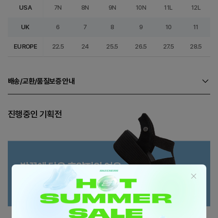
USA
7N
8N
9N
10N
11L
12L
UK
6
7
8
9
10
11
EUROPE
22.5
24
25.5
26.5
27.5
28.5
배송/교환/품질보증 안내
진행중인 기획전