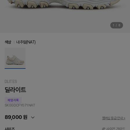
1
/
8
색상
내추럴(NAT)
DLITES
딜라이트
패밀리룩
SK0GDCFY071
NAT
89,000 원
멤버십 등급 안내 >
사이즈
사이즈 가이드