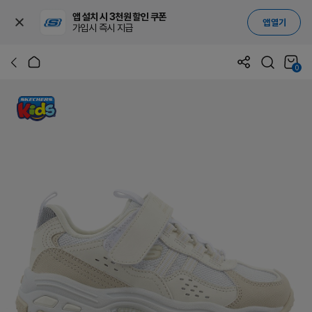
앱 설치 시 3천원 할인 쿠폰
앱 열기
가입시 즉시 지급
0