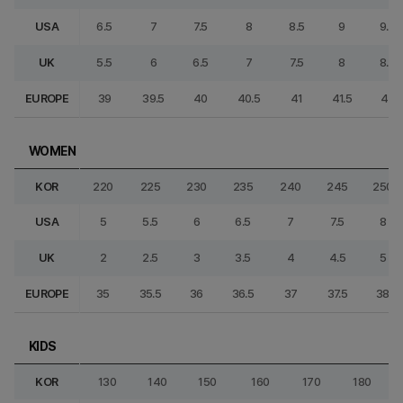
USA
6.5
7
7.5
8
8.5
9
9.5
UK
5.5
6
6.5
7
7.5
8
8.5
EUROPE
39
39.5
40
40.5
41
41.5
42
WOMEN
KOR
220
225
230
235
240
245
250
USA
5
5.5
6
6.5
7
7.5
8
UK
2
2.5
3
3.5
4
4.5
5
EUROPE
35
35.5
36
36.5
37
37.5
38
KIDS
KOR
130
140
150
160
170
180