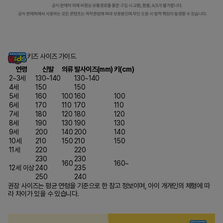
키즈 사이즈 가이드
연령
신발
의류
발사이즈(mm)
키(cm)
2~3세
130~140
130~140
4세
150
150
5세
160
100
160
100
6세
170
110
170
110
7세
180
120
180
120
8세
190
130
190
130
9세
200
140
200
140
10세
210
150
210
150
11세
220
220
230
230
160
160~
12세 이상
240
235
250
240
권장 사이즈는 평균 연령을 기준으로 한 참고 정보이며, 아이 개개인의 체형에 따
라 차이가 있을 수 있습니다.