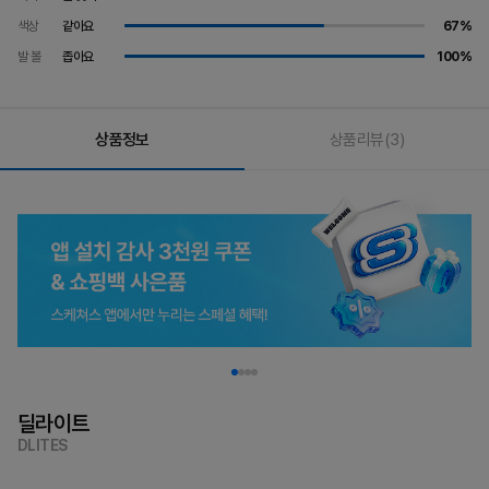
색상
같아요
67%
발 볼
좁아요
100%
상품정보
상품리뷰
(3)
딜라이트
DLITES