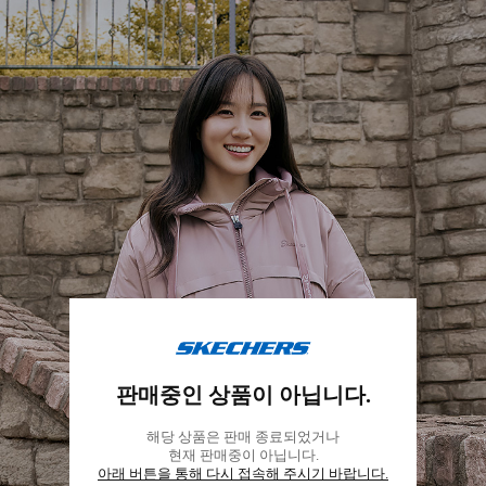
스
케
판매중인 상품이 아닙니다.
쳐
스
해당 상품은 판매 종료되었거나
코
현재 판매중이 아닙니다.
리
아래 버튼을 통해 다시 접속해 주시기 바랍니다.