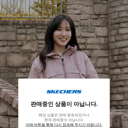
스
케
판매중인 상품이 아닙니다.
쳐
스
해당 상품은 판매 종료되었거나
코
현재 판매중이 아닙니다.
리
아래 버튼을 통해 다시 접속해 주시기 바랍니다.