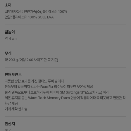
소재
UPPER 겉감: 천연가죽(소), 폴리에스터 100%
안감: 폴리에스터 100% SOLE EVA
굽높이
약 4 cm
무게
약 293 g (여성 240 사이즈 한 쪽 기준)
판매포인트
따뜻한 방한 효과를 가진 퀼티드 푸퍼 슬리퍼
안쪽부터 발목까지 감싸는 Faux Fur 라이닝이 따뜻한 보온성 제공
물과 얼룩으로부터 보호하기 위해 어퍼에 3M Sotchgard™(스코치가드) 처리
체온 휴지를 돕는 Warm Tech Memory Foam 인솔이 적용되어 더욱 따뜻하고 편안한 착
화감 제공
기계 세탁 불가능
원산지
중국