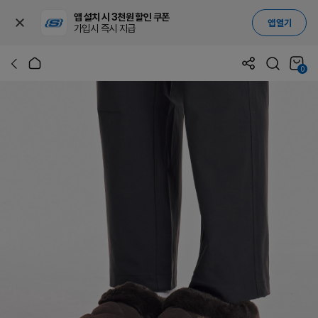
앱 설치 시 3천원 할인 쿠폰
앱 열기
가입시 즉시 지급
0