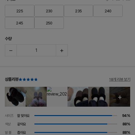
225
230
235
240
245
250
수량
상품리뷰
18개 리뷰 보기
사이즈
잘 맞아요
94%
색상
같아요
88%
발 볼
좁아요
88%