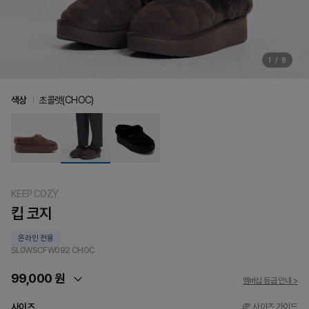
1
/
8
색상
초콜렛(CHOC)
KEEP COZY
킵 코지
온라인 전용
SL0WSCFW092
CHOC
99,000 원
멤버십 등급 안내 >
사이즈
사이즈 가이드