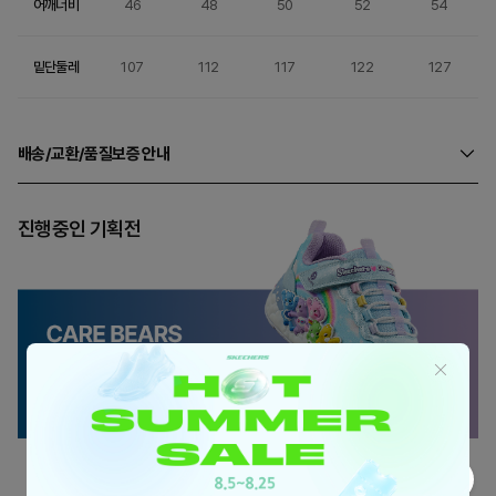
어깨너비
46
48
50
52
54
밑단둘레
107
112
117
122
127
배송/교환/품질보증 안내
진행중인 기획전