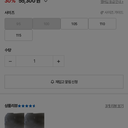
30%
55,300 원
멤버십 등급 안내 >
사이즈
사이즈 가이드
95
100
105
110
115
수량
재입고 알림 신청
상품리뷰
3개 리뷰 보기