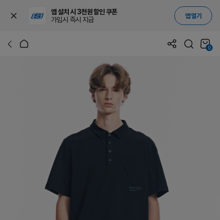
앱 설치 시 3천원 할인 쿠폰
앱 열기
가입시 즉시 지급
0