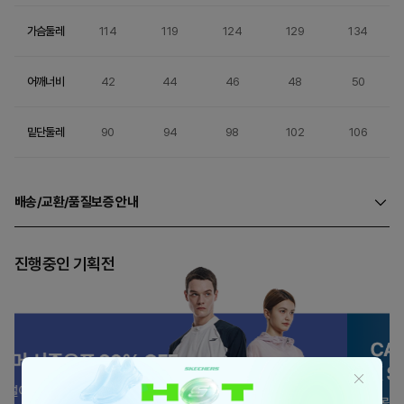
가슴둘레
114
119
124
129
134
어깨너비
42
44
46
48
50
밑단둘레
90
94
98
102
106
배송/교환/품질보증 안내
진행중인 기획전