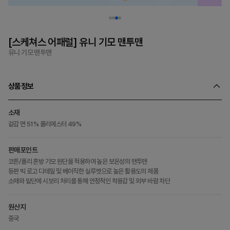
[스케쳐스 어패럴] 유니 기모 맨투맨
유니 기모 맨투맨
상품정보
소재
겉감 면 51% 폴리에스터 49%
판매포인트
코튼/폴리 혼방 기모 원단을 적용하여 높은 보온성의 맨투맨
등판 빅 로고 디테일 및 베이직한 실루엣으로 높은 활용도의 제품
소매와 밑단에 시보리 처리를 통해 안정적인 착용감 및 외부 바람 차단
원산지
중국