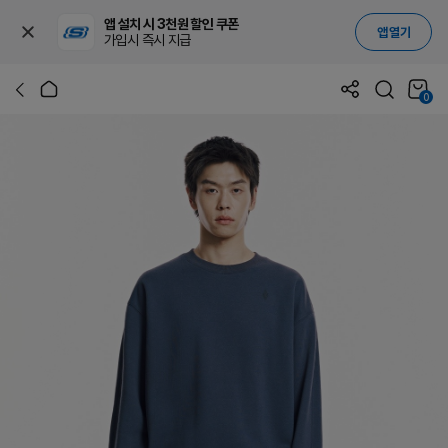
앱 설치 시 3천원 할인 쿠폰
앱 열기
가입시 즉시 지급
0