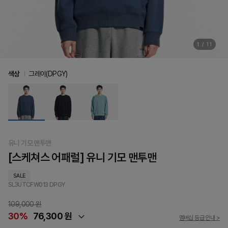
1
/
11
색상
그레이(DPGY)
유니 기모 맨투맨
[스케쳐스 어패럴] 유니 기모 맨투맨
SALE
SL3UTCFW013
DPGY
109,000 원
30%
76,300 원
멤버십 등급 안내 >