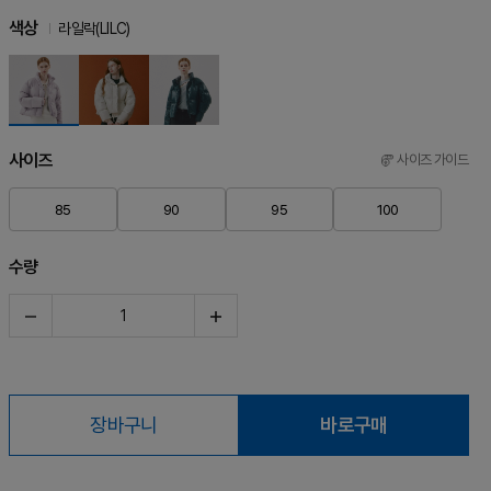
색상
라일락(LILC)
사이즈
사이즈 가이드
85
90
95
100
수량
장바구니
바로구매