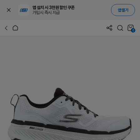
앱 설치 시 3천원 할인 쿠폰
앱 열기
가입시 즉시 지급
0