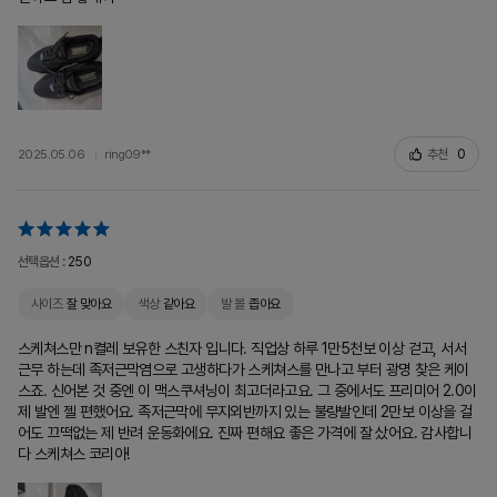
추천
0
2025.05.06
ring09**
선택옵션 :
250
사이즈
잘 맞아요
색상
같아요
발 볼
좁아요
스케쳐스만 n켤레 보유한 스친자 입니다. 직업상 하루 1만5천보 이상 걷고, 서서
근무 하는데 족저근막염으로 고생하다가 스케쳐스를 만나고 부터 광명 찾은 케이
스죠. 신어본 것 중엔 이 맥스쿠셔닝이 최고더라고요. 그 중에서도 프리미어 2.0이
제 발엔 젤 편했어요. 족저근막에 무지외반까지 있는 불량발인데 2만보 이상을 걸
어도 끄떡없는 제 반려 운동화에요. 진짜 편해요 좋은 가격에 잘 샀어요. 감사합니
다 스케쳐스 코리아!