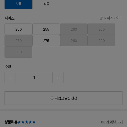
보통
넓음
사이즈
사이즈 가이드
250
255
260
265
270
275
280
290
300
수량
재입고 알림 신청
상품리뷰
135개 리뷰 보기