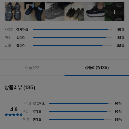
사이즈
잘 맞아요
95%
색상
같아요
93%
발 볼
좁아요
88%
상품정보
상품리뷰
(135)
상품리뷰
(135)
잘 맞아요
95%
사이즈
4.8
같아요
93%
색상
좁아요
88%
발 볼