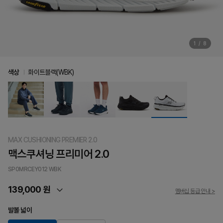
1
/
8
색상
화이트블랙(WBK)
MAX CUSHIONING PREMIER 2.0
맥스쿠셔닝 프리미어 2.0
SP0MRCEY012
WBK
139,000 원
멤버십 등급 안내 >
발볼 넓이