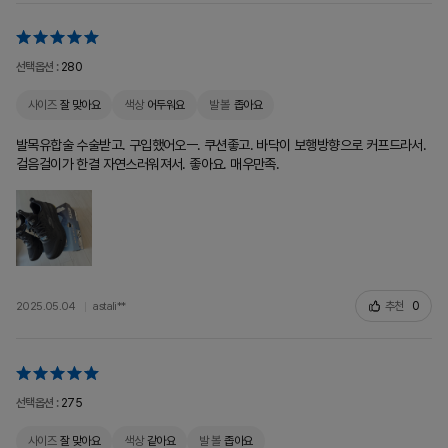
선택옵션 :
280
사이즈
잘 맞아요
색상
어두워요
발 볼
좁아요
발목유합술 수술받고. 구입했어오ㅡ. 쿠션좋고. 바닥이 보행방향으로 커프드라서.
걸음걸이가 한결 자연스러워져서. 좋아요. 매우만족.
추천
0
2025.05.04
astali**
선택옵션 :
275
사이즈
잘 맞아요
색상
같아요
발 볼
좁아요