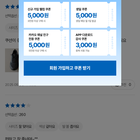
선택옵션 :
255
사이즈
잘 맞아요
색상
같아요
발 볼
좁아요
쿠션이 좋아요. 와이드핏 고민하다가 일반핏으로 했는데 잘 맞네요. 가벼워요
추천
0
2025.05.06
inffo**
선택옵션 :
260
사이즈
잘 맞아요
색상
같아요
발 볼
좁아요
편하고 참 좋네여~^^