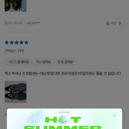
추천
0
2025.05.04
osy980**
선택옵션 :
270
사이즈
잘 맞아요
색상
같아요
발 볼
좁아요
맥스쿠셔닝 프로펄션는 러닝에 맞다면 프리미엄은 데일리화도 좋을 것 같습니다
추천
0
2025.05.03
lsm73**