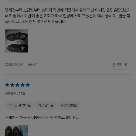
몇해전부터 보급형부터 싣다가 작년에 직장에서 쓸려고 산 아치핏 2.0 슬립인스가
너무 좋아서 이번에 좋은 기회가 와서 런닝에 쓰려고 샀는데 역시 좋네요.. 발을 꽉
잡아주고.. 적당한 탄력으로 맘에듭니다
추천
0
2025.05.04
atma**
선택옵션 :
260
사이즈
잘 맞아요
색상
같아요
발 볼
좁아요
스케쳐스 처음 신어보는데 아주 편하고 좋네요...