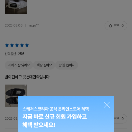
추천
0
2025.05.06
happy**
선택옵션 :
255
사이즈
잘 맞아요
색상
같아요
발 볼
좁아요
발이편하고 쿳션대만족입니다
추천
0
2025.05.06
youj**