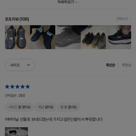
자세히 보기
포토리뷰 (
106
)
전체보기
추천순
사이즈
최신순
선택옵션 :
250
사이즈
잘 맞아요
색상
같아요
발 볼
좁아요
어버이날 선물로 보내드렸는데 가지고싶은신발이서 뿌듯합니다