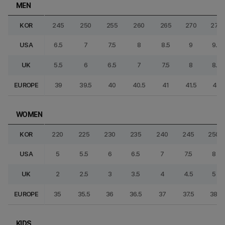
MEN
KOR
245
250
255
260
265
270
275
USA
6.5
7
7.5
8
8.5
9
9.5
UK
5.5
6
6.5
7
7.5
8
8.5
EUROPE
39
39.5
40
40.5
41
41.5
42
WOMEN
KOR
220
225
230
235
240
245
250
USA
5
5.5
6
6.5
7
7.5
8
UK
2
2.5
3
3.5
4
4.5
5
EUROPE
35
35.5
36
36.5
37
37.5
38
KIDS