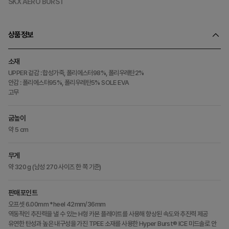
SKX AERO BURST
상품정보
소재
UPPER 겉감 : 합성가죽, 폴리에스터98%, 폴리우레탄2%
안감 : 폴리에스터95%, 폴리우레탄5% SOLE EVA
고무
굽높이
약 5 cm
무게
약 320 g (남성 270 사이즈 한 쪽 기준)
판매포인트
오프셋 6.00mm *heel 42mm/36mm
역동적인 추진력을 낼 수 있는 H형 카본 플레이트를 사용해 향상된 속도와 추진력 제공
유연한 탄성과 높은 내구성을 가진 TPEE 소재를 사용한 Hyper Burst® ICE 미드솔로 안