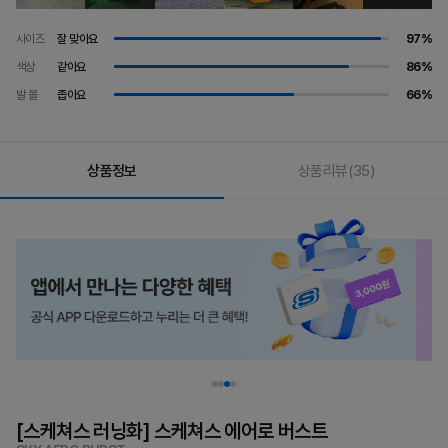
사이즈
잘 맞아요
97%
색상
같아요
86%
발 볼
좁아요
66%
상품정보
상품리뷰
(35)
[스케쳐스 러닝화] 스케쳐스 에어로 버스트