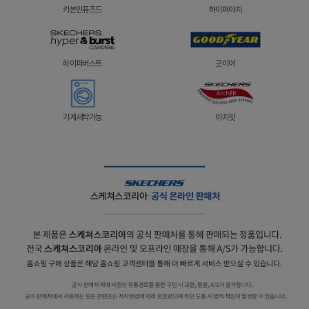
카본인퓨즈드
하이퍼아치
하이퍼버스트
굿이어
기계세탁가능
아치핏