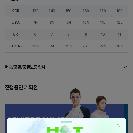
KOR
130
140
150
160
170
180
USA
7N
8N
9N
10N
11L
12L
UK
6
7
8
9
10
11
EUROPE
22.5
24
25.5
26.5
27.5
28.5
배송/교환/품질보증 안내
진행중인 기획전