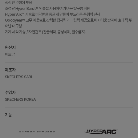
정적인 주행에 도움
초경량 Hyper Burst® 인솔을 사용하여 가벼운 발구름 지원
Hyper Arc™ 기술로 바닥면을 둥글게 만들어 부드러운 주행력 선사
Goodyear® 고무 아웃솔로 강력한 접지력과 그립력 제공으로 미끄러움 방지에 효과적, 뛰
어난 내구성
기계 세탁 가능 / 자연건조 (찬물세탁, 중성세제, 탈수금지)
원산지
베트남
제조자
SKECHERS SARL
수입자
SKECHERS KOREA
기능