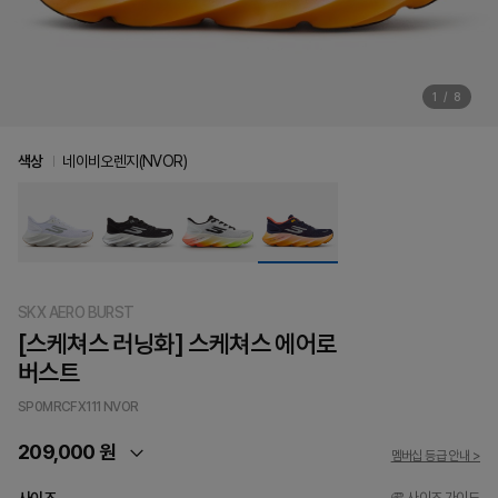
1
/
8
색상
네이비오렌지(NVOR)
SKX AERO BURST
[스케쳐스 러닝화] 스케쳐스 에어로
버스트
SP0MRCFX111
NVOR
209,000 원
멤버십 등급 안내 >
사이즈 가이드