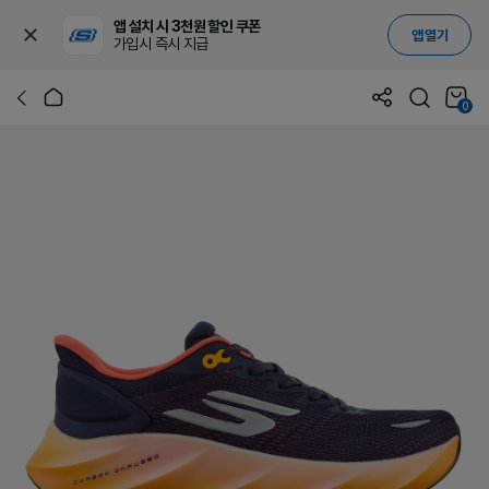
앱 설치 시 3천원 할인 쿠폰
앱 열기
가입시 즉시 지급
0