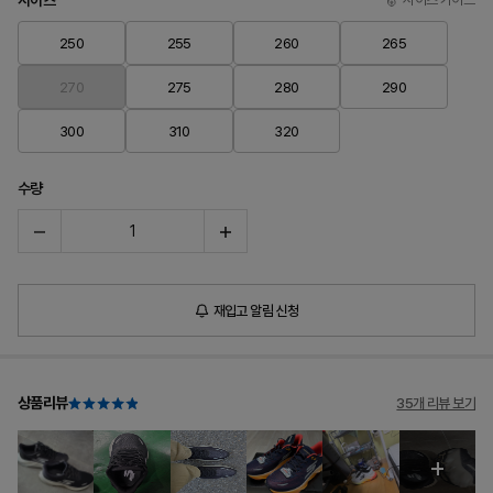
사이즈
250
255
260
265
270
275
280
290
300
310
320
수량
재입고 알림 신청
상품리뷰
35개 리뷰 보기