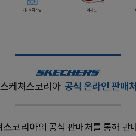
기계세탁가능
아치핏