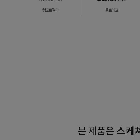
컴포트필라
울트라고