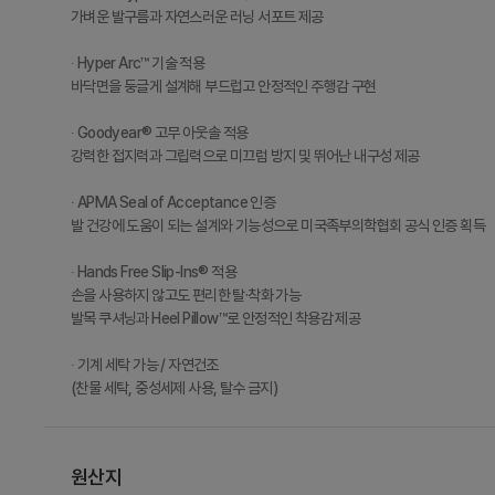
가벼운 발구름과 자연스러운 러닝 서포트 제공
∙ Hyper Arc™ 기술 적용
바닥면을 둥글게 설계해 부드럽고 안정적인 주행감 구현
∙ Goodyear® 고무 아웃솔 적용
강력한 접지력과 그립력으로 미끄럼 방지 및 뛰어난 내구성 제공
∙ APMA Seal of Acceptance 인증
발 건강에 도움이 되는 설계와 기능성으로 미국족부의학협회 공식 인증 획득
∙ Hands Free Slip-Ins® 적용
손을 사용하지 않고도 편리한 탈·착화 가능
발목 쿠셔닝과 Heel Pillow™로 안정적인 착용감 제공
∙ 기계 세탁 가능 / 자연건조
(찬물 세탁, 중성세제 사용, 탈수 금지)
원산지