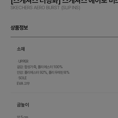
[스케쳐스 러닝화] 스케쳐스 에어로 버
SKECHERS AERO BURST (SLIP INS)
상품정보
소재
∙ UPPER
겉감: 합성가죽, 폴리에스터 100%
안감: 폴리에스터 92%, 폴리우레탄 8%
∙ SOLE
EVA 고무
굽높이
약 5 cm