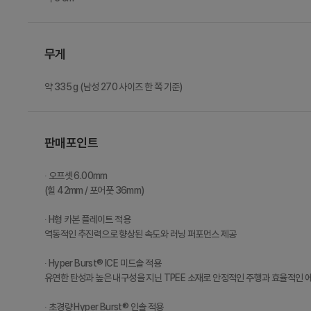
무게
약 335 g (남성 270 사이즈 한 쪽 기준)
판매포인트
∙ 오프셋 6.00mm
(힐 42mm / 포어풋 36mm)
∙ H형 카본 플레이트 적용
역동적인 추진력으로 향상된 속도와 러닝 퍼포먼스 제공
∙ Hyper Burst® ICE 미드솔 적용
유연한 탄성과 높은 내구성을 지닌 TPEE 소재로 안정적인 주행과 효율적인 
∙ 초경량 Hyper Burst® 인솔 적용