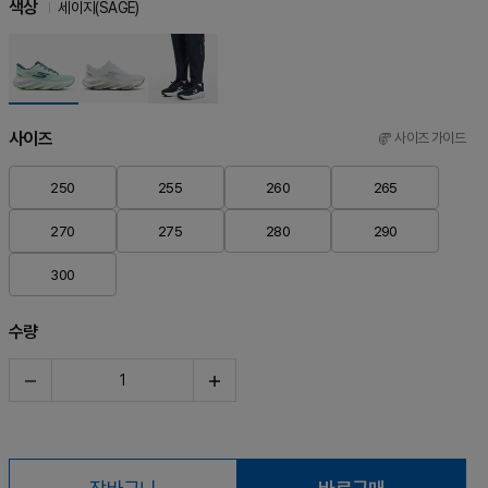
색상
세이지(SAGE)
사이즈
사이즈 가이드
250
255
260
265
270
275
280
290
300
수량