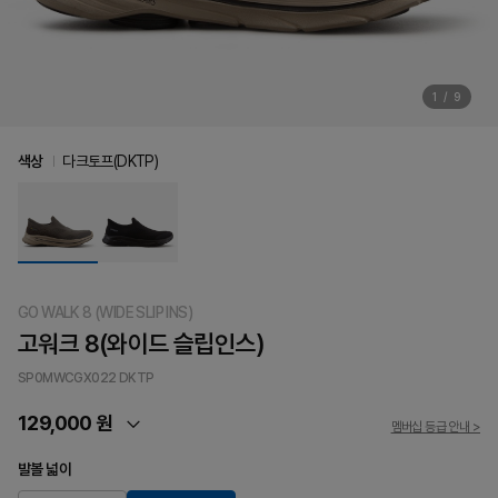
1
/
9
색상
다크토프(DKTP)
GO WALK 8 (WIDE SLIP INS)
고워크 8(와이드 슬립인스)
SP0MWCGX022
DKTP
129,000 원
멤버십 등급 안내 >
발볼 넓이