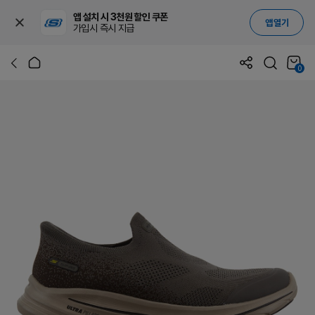
앱 설치 시 3천원 할인 쿠폰
앱 열기
가입시 즉시 지급
0