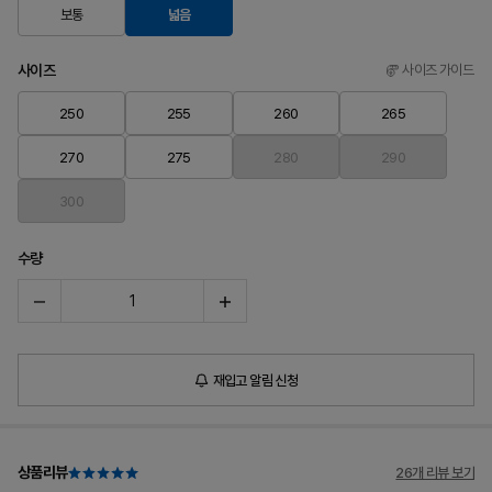
보통
넓음
사이즈
사이즈 가이드
250
255
260
265
270
275
280
290
300
수량
재입고 알림 신청
상품리뷰
26개 리뷰 보기