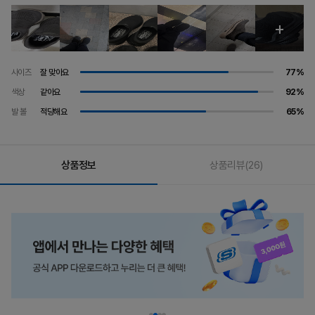
사이즈
잘 맞아요
77%
색상
같아요
92%
발 볼
적당해요
65%
상품정보
상품리뷰
(26)