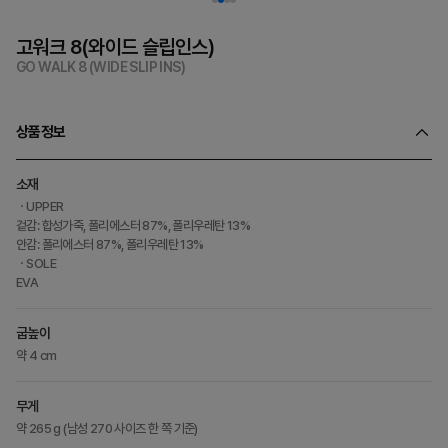
고워크 8(와이드 슬립인스)
GO WALK 8 (WIDE SLIP INS)
상품정보
소재
ㆍUPPER
겉감: 합성가죽, 폴리에스터 87%, 폴리우레탄 13%
안감: 폴리에스터 87%, 폴리우레탄 13%
ㆍSOLE
EVA
굽높이
약 4 cm
무게
약 265 g (남성 270 사이즈 한 쪽 기준)