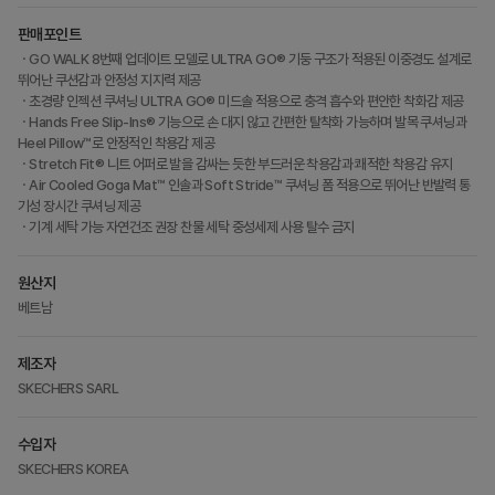
판매포인트
ㆍGO WALK 8번째 업데이트 모델로 ULTRA GO® 기둥 구조가 적용된 이중경도 설계로
뛰어난 쿠션감과 안정성 지지력 제공
ㆍ초경량 인젝션 쿠셔닝 ULTRA GO® 미드솔 적용으로 충격 흡수와 편안한 착화감 제공
ㆍHands Free Slip-Ins® 기능으로 손 대지 않고 간편한 탈착화 가능하며 발목 쿠셔닝과
Heel Pillow™로 안정적인 착용감 제공
ㆍStretch Fit® 니트 어퍼로 발을 감싸는 듯한 부드러운 착용감과 쾌적한 착용감 유지
ㆍAir Cooled Goga Mat™ 인솔과 Soft Stride™ 쿠셔닝 폼 적용으로 뛰어난 반발력 통
기성 장시간 쿠셔닝 제공
ㆍ기계 세탁 가능 자연건조 권장 찬물 세탁 중성세제 사용 탈수 금지
원산지
베트남
제조자
SKECHERS SARL
수입자
SKECHERS KOREA