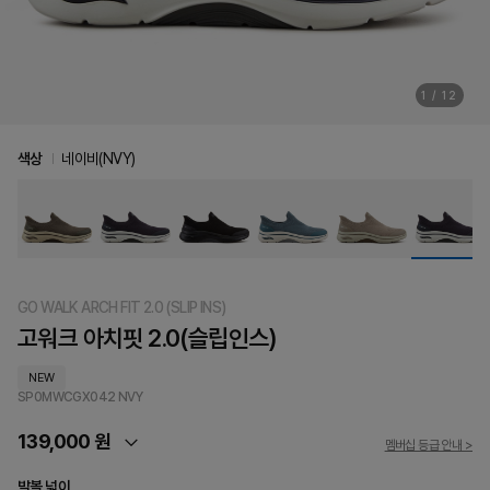
1
/
12
색상
네이비(NVY)
GO WALK ARCH FIT 2.0 (SLIP INS)
고워크 아치핏 2.0(슬립인스)
NEW
SP0MWCGX042
NVY
139,000 원
멤버십 등급 안내 >
발볼 넓이