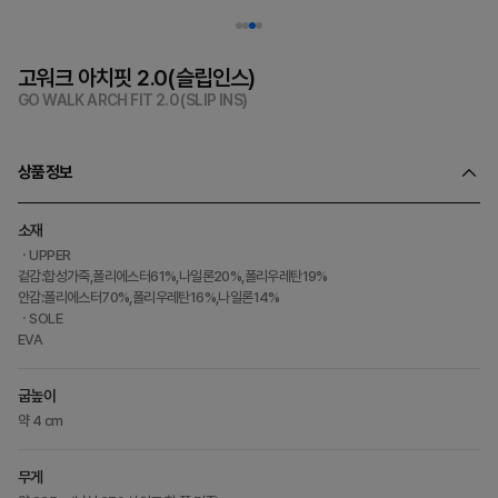
고워크 아치핏 2.0(슬립인스)
GO WALK ARCH FIT 2.0 (SLIP INS)
상품정보
소재
ㆍUPPER
겉감:합성가죽,폴리에스터61%,나일론20%,폴리우레탄19%
안감:폴리에스터70%,폴리우레탄16%,나일론14%
ㆍSOLE
EVA
굽높이
약 4 cm
무게