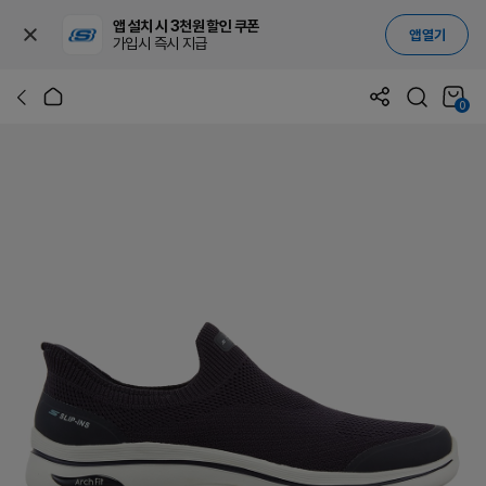
앱 설치 시 3천원 할인 쿠폰
앱 열기
가입시 즉시 지급
0