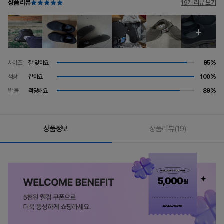
상품리뷰
19개 리뷰 보기
사이즈
잘 맞아요
95%
색상
같아요
100%
발 볼
적당해요
89%
상품정보
상품리뷰
(19)