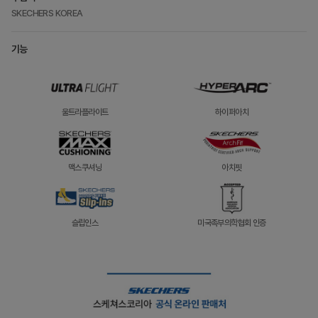
SKECHERS KOREA
기능
울트라플라이트
하이퍼아치
맥스쿠셔닝
아치핏
슬립인스
미국족부의학협회 인증