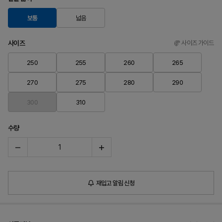
보통
넓음
사이즈
사이즈 가이드
250
255
260
265
270
275
280
290
300
310
수량
재입고 알림 신청