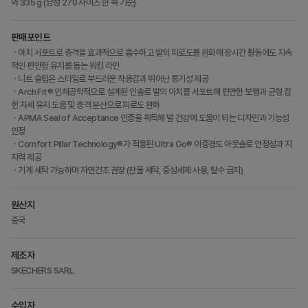
약 335 g (남성 270 사이즈 한 쪽 기준)
판매포인트
ㆍ아치 서포트로 충격을 효과적으로 흡수하고 발의 피로도를 완화해 장시간 활동에도 지속
적인 편안함 유지를 돕는 워킹 라인
ㆍ니트 슬립온 스타일로 부드러운 착용감과 뛰어난 통기성 제공
ㆍArch Fit® 인체공학적으로 설계된 인솔로 발의 아치를 서포트해 편안한 보행과 균형 잡
힌 자세 유지 도움 및 충격 분산으로 피로도 완화
ㆍAPMA Seal of Acceptance 인증을 획득해 발 건강에 도움이 되는 디자인과 기능성
인정
ㆍComfort Pillar Technology®가 적용된 Ultra Go® 이중경도 아웃솔로 안정성과 지
지력 제공
ㆍ기계 세탁 가능하며 자연건조 권장 (찬물 세탁, 중성세제 사용, 탈수 금지)
원산지
중국
제조자
SKECHERS SARL
수입자