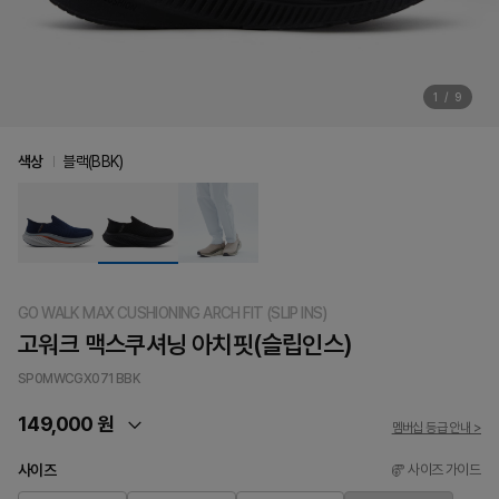
1
/
9
색상
블랙(BBK)
GO WALK MAX CUSHIONING ARCH FIT (SLIP INS)
고워크 맥스쿠셔닝 아치핏(슬립인스)
SP0MWCGX071
BBK
149,000 원
멤버십 등급 안내 >
사이즈
사이즈 가이드