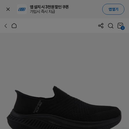
앱 설치 시 3천원 할인 쿠폰
앱 열기
가입시 즉시 지급
0