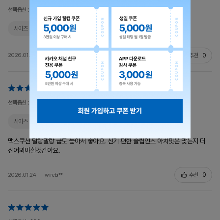
선택옵션 :
275
사이즈
잘 맞아요
색상
같아요
발 볼
적당해요
추천
0
2026.01.24
bjlee20**
선택옵션 :
265
사이즈
잘 맞아요
색상
같아요
발 볼
적당해요
맥스쿠션 말랑말랑 굽도 높아서 좋아요. 신기 편한 슬립인스 아치핏은 맞는지 더
신어봐야할것같아요.
추천
0
2026.01.24
wirebi**