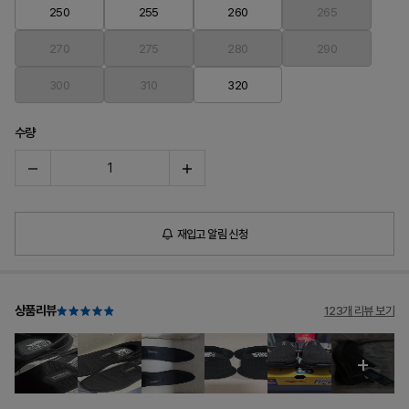
250
255
260
265
270
275
280
290
300
310
320
수량
재입고 알림 신청
상품리뷰
123개 리뷰 보기