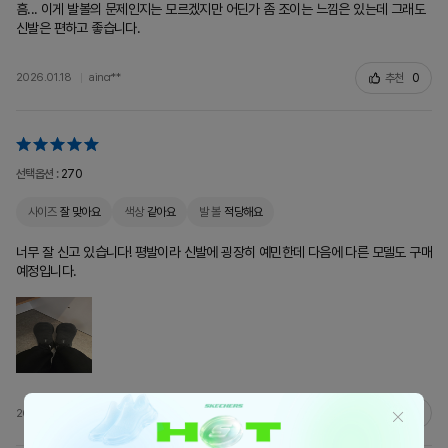
흠... 이게 발볼의 문제인지는 모르겠지만 어딘가 좀 조이는 느낌은 있는데 그래도
신발은 편하고 좋습니다.
추천
0
2026.01.18
aincr**
선택옵션 :
270
사이즈
잘 맞아요
색상
같아요
발 볼
적당해요
너무 잘 신고 있습니다! 평발이라 신발에 굉장히 예민한데 다음에 다른 모델도 구매
예정입니다.
추천
0
2026.01.17
grab**