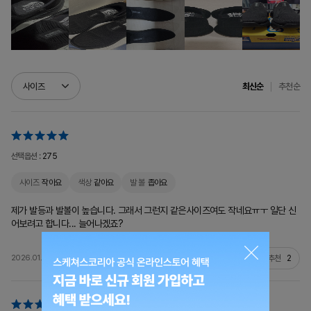
추천순
사이즈
최신순
선택옵션 :
275
사이즈
작아요
색상
같아요
발 볼
좁아요
제가 발등과 발볼이 높습니다. 그래서 그런지 같은사이즈여도 작네요ㅠㅜ 일단 신
어보려고 합니다... 늘어나겠죠?
추천
2
2026.01.24
juso**