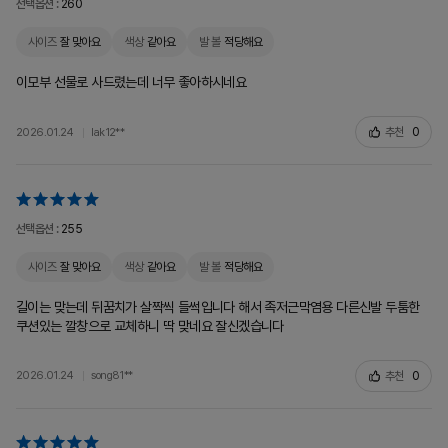
선택옵션 :
260
사이즈
잘 맞아요
색상
같아요
발 볼
적당해요
이모부 선물로 사드렸는데 너무 좋아하시네요
추천
0
2026.01.24
lak12**
선택옵션 :
255
사이즈
잘 맞아요
색상
같아요
발 볼
적당해요
길이는 맞는데 뒤꿈치가 살짝씩 들썩입니다 해서 족저근막염용 다른신발 두툼한
쿠션있는 깔창으로 교체하니 딱 맞네요 잘신겠습니다
추천
0
2026.01.24
song81**