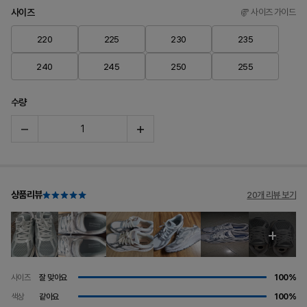
사이즈
사이즈 가이드
220
225
230
235
240
245
250
255
수량
상품리뷰
20개 리뷰 보기
사이즈
잘 맞아요
100%
색상
같아요
100%