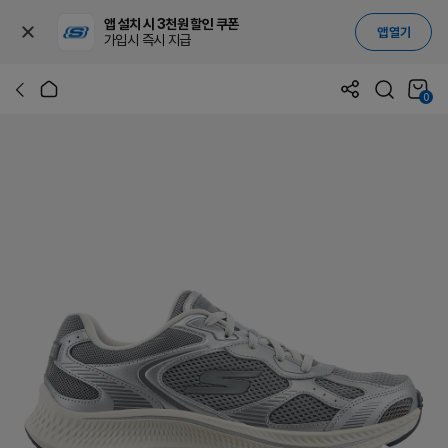
앱 설치 시 3천원 할인 쿠폰
앱 열기
가입시 즉시 지급
0