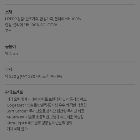
소재
UPPER 겉감: 인조가죽, 합성가죽, 폴리에스터 100%
안감: 폴리에스터 100% SOLE EVA
고무
굽높이
약 4 cm
무게
약 220 g (여성 230 사이즈 한 쪽 기준)
판매포인트
∙ 레더 오버레이 + 메쉬 어퍼로 트렌디한 핏과 통기성 확보
∙ Goga Mat™ 인솔로 반발력·통기성 우수, 쾌적한 착용감
∙ Soft Stride™ 쿠셔닝으로 장시간 편안한 쿠셔닝 제공
∙ M-Strike® 기술로 효율적인 보행과 부드러운 러닝감
∙ Ultra Light® 미드솔로 경량성과 반발력 강화
∙ 기계 세탁 불가