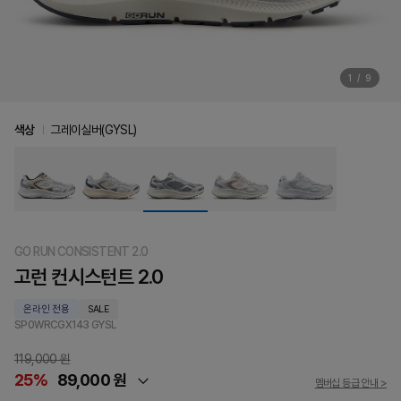
1
/
9
색상
그레이실버(GYSL)
GO RUN CONSISTENT 2.0
고런 컨시스턴트 2.0
온라인 전용
SALE
SP0WRCGX143
GYSL
119,000 원
25%
89,000 원
멤버십 등급 안내 >