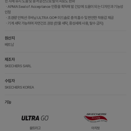
힌 자세 유지 도움 및 충격 분산으로 발의 피로도 완화
ㆍAPMA Seal of Acceptance 인증을 획득해 발 건강에 도움이 되는 디자인과 기능성
인정
ㆍ초경량 인젝션 쿠셔닝 ULTRA GO® 미드솔로 충격 흡수 및 편안한 착용감 제공
ㆍ기계 세탁 가능하며 자연건조 권장 (찬물 세탁, 중성세제 사용, 탈수 금지)
원산지
베트남
제조자
SKECHERS SARL
수입자
SKECHERS KOREA
기능
울트라고
아치핏