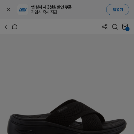
앱 설치 시 3천원 할인 쿠폰
앱 열기
가입시 즉시 지급
0