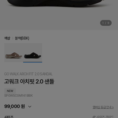
1
/
9
색상
블랙(BBK)
GO WALK ARCH FIT 2.0 SANDAL
고워크 아치핏 2.0 샌들
NEW
SP0WSCGM141
BBK
99,000 원
멤버십 등급 안내 >
사이즈
사이즈 가이드