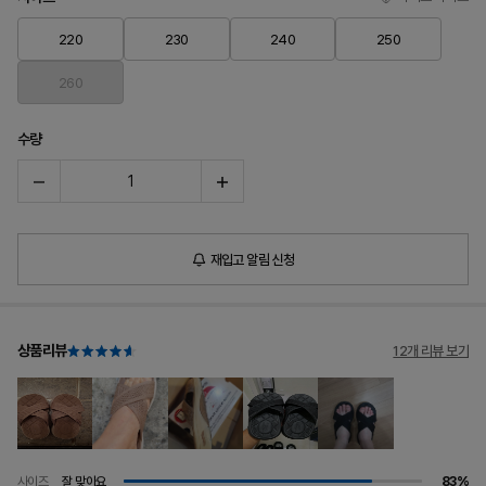
220
230
240
250
260
수량
재입고 알림 신청
상품리뷰
12개 리뷰 보기
사이즈
잘 맞아요
83%