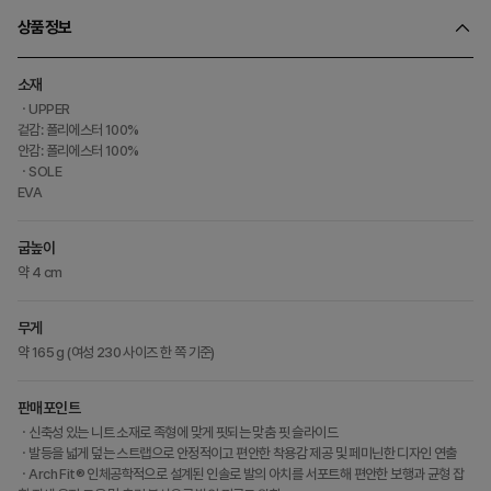
상품정보
소재
ㆍUPPER
겉감: 폴리에스터 100%
안감: 폴리에스터 100%
ㆍSOLE
EVA
굽높이
약 4 cm
무게
약 165 g (여성 230 사이즈 한 쪽 기준)
판매포인트
ㆍ신축성 있는 니트 소재로 족형에 맞게 핏되는 맞춤 핏 슬라이드
ㆍ발등을 넓게 덮는 스트랩으로 안정적이고 편안한 착용감 제공 및 페미닌한 디자인 연출
ㆍArch Fit® 인체공학적으로 설계된 인솔로 발의 아치를 서포트해 편안한 보행과 균형 잡