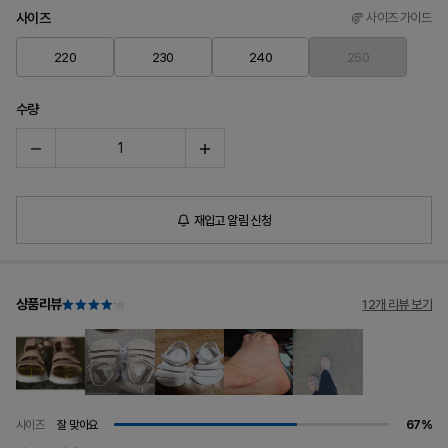
사이즈
사이즈 가이드
220
230
240
250
수량
재입고 알림 신청
상품리뷰
12개 리뷰 보기
사이즈
잘 맞아요
67%