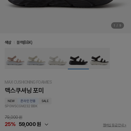
1
/
9
색상
블랙(BBK)
MAX CUSHIONING FOAMIES
맥스쿠셔닝 포미
NEW
온라인 전용
SALE
SP0WSCGM232
BBK
79,000 원
25%
59,000 원
멤버십 등급 안내 >