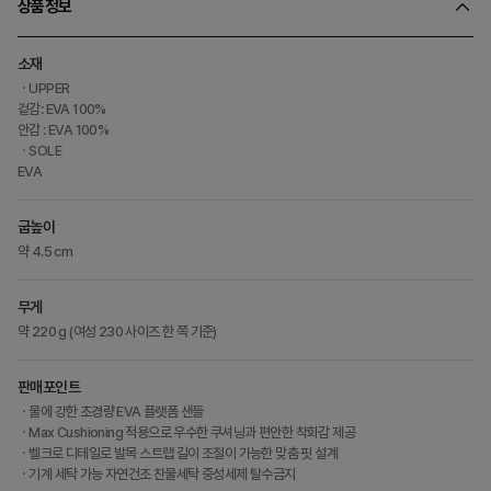
상품정보
소재
ㆍUPPER
겉감: EVA 100%
안감 : EVA 100%
ㆍSOLE
EVA
굽높이
약 4.5 cm
무게
약 220 g (여성 230 사이즈 한 쪽 기준)
판매포인트
ㆍ물에 강한 초경량 EVA 플랫폼 샌들
ㆍMax Cushioning 적용으로 우수한 쿠셔닝과 편안한 착화감 제공
ㆍ벨크로 디테일로 발목 스트랩 길이 조절이 가능한 맞춤 핏 설계
ㆍ기계 세탁 가능 자연건조 찬물세탁 중성세제 탈수금지