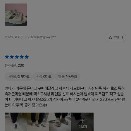
추천
1
2026.04.03
20260401ghkals1**
선택옵션 :
230
사이즈
잘 맞아요
색상
같아요
발 볼
적당해요
엄마가 마음에 든다고 구매해달라고 하셔서 사드렸는데 아주 만족 하시네요. 특히
족저근막염 때문에 맥스쿠셔닝 라인을 선호 하시는데 발바닥 피로감도 적고 실물
이 더 예쁘다고 하시네요.235가 정사이즈인데 10단위로 나와서 230으로 선택했
는데 아주 딱 좋게 맞아요.👍
더보기