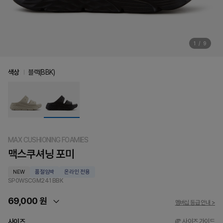
1
/
9
색상
블랙(BBK)
MAX CUSHIONING FOAMIES
맥스쿠셔닝 포미
NEW
품절임박
온라인 전용
SP0WSCGM241
BBK
69,000 원
멤버십 등급 안내 >
사이즈
사이즈 가이드