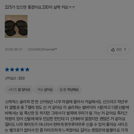
225가 있으면 좋겠어요.230이 살짝 커요ㅜㅜ
추천
1
2026.05.01
20260426hwmslo**
선택옵션 :
250
사이즈
잘 맞아요
색상
같아요
발 볼
적당해요
스케쳐스 슬리퍼 한 번 신어보곤 너무 마음에 들어서 거실에서도 신으려고 작년부
터 깔별로 총 7켤레 정도 산 거 같아요 이 슬리퍼는 발바닥이 시원하고 다른신발에
비해서는 덜 푹신한 듯 하지만 그래서 더 발목에 무리가 덜 가는 거 같아요 족저근
막염이 있어 신발에 매우 민감한 편인데 더 신어봐야 알겠지만 괜찮은 거 같아요
컬러도 너무 화이트가 아니라서 편하게 휘뚜루마뚜루 신을 수 있어 좋아요 사이즈
는 벨크로가 없어서 전 좀 타이트하게 느껴졌어요 길이는 괜찮은데 발볼이요 가격