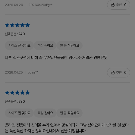
추천
0
2026.04.29
20260426rlfg**
선택옵션 :
240
사이즈
잘 맞아요
색상
같아요
발 볼
적당해요
다른 맥스쿠션에 비해 좀 무거워요쿰쿰한 냄새나는거말곤 괜찬은듯
추천
0
2026.04.25
conra**
선택옵션 :
230
사이즈
잘 맞아요
색상
같아요
발 볼
적당해요
온라인 전용이라 신어볼 수가 없어서 망설이다가 그냥 샀어요제가 생각한 것 보다
는 푹신푹신 하지는 않네요실내에서 신을 예정입니다