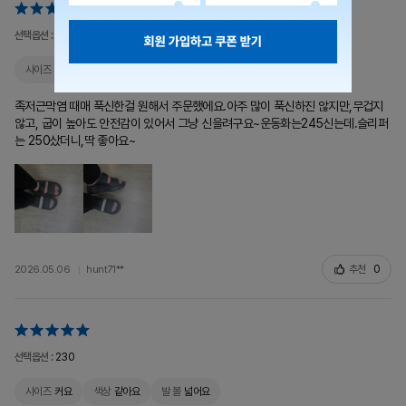
선택옵션 :
250
사이즈
잘 맞아요
색상
같아요
발 볼
적당해요
족저근막염 때매 푹신한걸 원해서 주문했에요.아주 많이 푹신하진 않지만,무겁지
않고, 굽이 높아도 안전감이 있어서 그냥 신을려구요~운동화는245신는데.슬리퍼
는 250샀더니,딱 좋아요~
추천
0
2026.05.06
hunt71**
선택옵션 :
230
사이즈
커요
색상
같아요
발 볼
넓어요