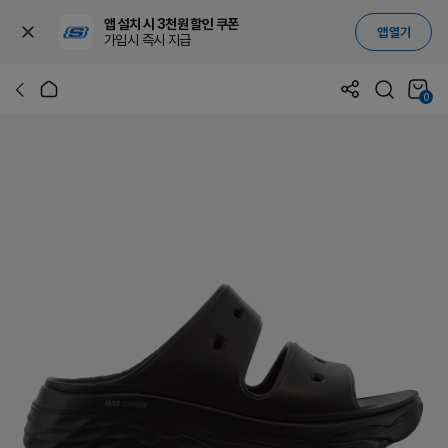
앱 설치 시 3천원 할인 쿠폰
앱 열기
가입시 즉시 지급
0