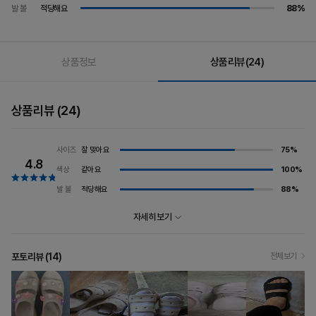
발 볼
적당해요
88%
상품정보
상품리뷰
(24)
상품리뷰
(24)
잘 맞아요
75%
사이즈
4.8
같아요
100%
색상
적당해요
88%
발 볼
자세히 보기
포토리뷰 (
14
)
전체보기