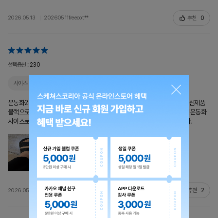
추천
0
2026.05.13
20260511freecolt**
선택옵션 :
230
사이즈
작아요
색상
같아요
발 볼
적당해요
운동화240사이즈신는데 작년230 화이트구매 2개해서 너무좋아서 이번 신제품
블랙으로 구매했는데 이번제품은 발볼이 작게나와서 발볼있는분들은 본인운동화
사이즈로 주문하세요.지인에가 넘기고 전다시 240으로 주문하려고합니다.
추천
2
2026.05.13
sopia44**