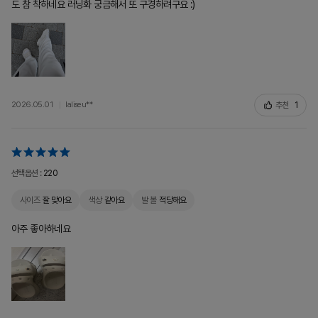
도 참 착하네요 러닝화 궁금해서 또 구경하려구요 :)
추천
1
2026.05.01
laliseu**
선택옵션 :
220
사이즈
잘 맞아요
색상
같아요
발 볼
적당해요
아주 좋아하네요