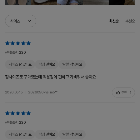
추천순
사이즈
최신순
선택옵션 :
230
사이즈
잘 맞아요
색상
같아요
발 볼
적당해요
정사이즈로 구매했는데 착용감이 편하고 가벼워서 좋아요
추천
1
2026.05.15
20260507yelim5**
선택옵션 :
230
사이즈
잘 맞아요
색상
같아요
발 볼
적당해요