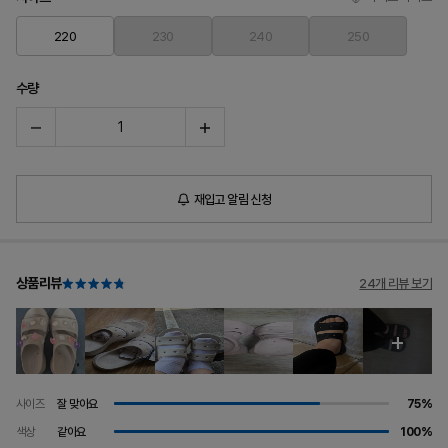
220
230
240
250
수량
재입고 알림 신청
상품리뷰
24개 리뷰 보기
사이즈
잘 맞아요
75%
색상
같아요
100%