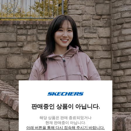
스
케
판매중인 상품이 아닙니다.
쳐
스
해당 상품은 판매 종료되었거나
코
현재 판매중이 아닙니다.
리
아래 버튼을 통해 다시 접속해 주시기 바랍니다.