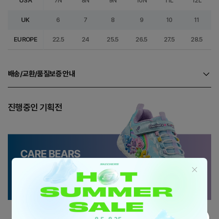
USA
7N
8N
9N
10N
11L
12L
UK
6
7
8
9
10
11
EUROPE
22.5
24
25.5
26.5
27.5
28.5
배송/교환/품질보증 안내
진행중인 기획전