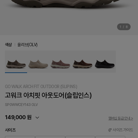
1
/
8
색상
올리브(OLV)
GO WALK ARCH FIT OUTDOOR (SLIP INS)
고워크 아치핏 아웃도어(슬립인스)
SP0WWCEY143
OLV
149,000 원
멤버십 등급 안내 >
사이즈
사이즈 가이드