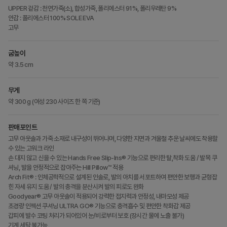
UPPER 겉감 : 천연가죽(소), 합성가죽, 폴리에스터 91%, 폴리우레탄 9%
안감 : 폴리에스터 100% SOLE EVA
고무
굽높이
약 3.5 cm
무게
약 300 g (여성 230 사이즈 한 쪽 기준)
판매포인트
고무 아웃솔과 가죽 소재로 내구성이 뛰어나며, 다양한 지면과 겨울철 추운 날씨에도 착용할
수 있는 고워크 라인
손 대지 않고 신을 수 있는 Hands Free Slip-Ins® 기능으로 편리한 탈,착화 도움 / 발목 쿠
셔닝, 발을 안정적으로 잡아주는 Hill Pillow™ 적용
Arch Fit® : 인체공학적으로 설계된 인솔로, 발의 아치를 서포트하여 편안한 보행과 균형잡
힌 자세 유지 도움 / 발의 충격을 분산시켜 발의 피로도 완화
Goodyear® 고무 아웃솔이 적용되어 강력한 접지력과 안정성, 내마모성 제공
초경량 인젝션 쿠셔닝 ULTRA GO® 기능으로 충격흡수 및 편안한 착화감 제공
갑피에 발수 코팅 처리가 되어있어 눈/비로부터 보호 (장시간 물에 노출 불가)
기계 세탁 불가능