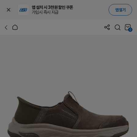
앱 설치 시 3천원 할인 쿠폰
앱 열기
가입시 즉시 지급
0