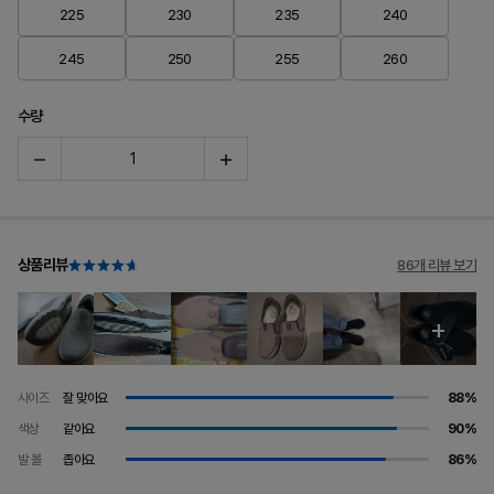
225
230
235
240
245
250
255
260
수량
상품리뷰
86개 리뷰 보기
사이즈
잘 맞아요
88%
색상
같아요
90%
발 볼
좁아요
86%