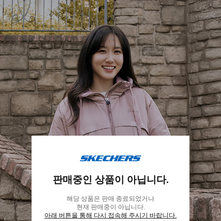
스
케
판매중인 상품이 아닙니다.
쳐
스
해당 상품은 판매 종료되었거나
코
현재 판매중이 아닙니다.
리
아래 버튼을 통해 다시 접속해 주시기 바랍니다.