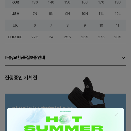
KOR
130
140
150
160
170
180
USA
7N
8N
9N
10N
11L
12L
UK
6
7
8
9
10
11
EUROPE
22.5
24
25.5
26.5
27.5
28.5
배송/교환/품질보증 안내
진행중인 기획전