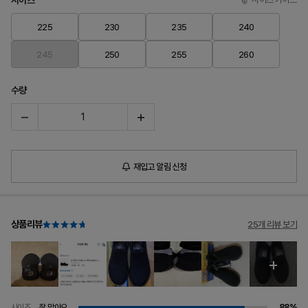
사이즈
225
230
235
240
245
250
255
260
수량
재입고 알림 신청
상품리뷰
25개 리뷰 보기
사이즈
잘 맞아요
88%