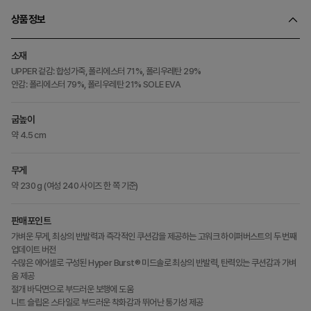
상품정보
소재
UPPER 겉감: 합성가죽, 폴리에스터 71%, 폴리우레탄 29%
안감: 폴리에스터 79%, 폴리우레탄 21% SOLE EVA
굽높이
약 4.5 cm
무게
약 230 g (여성 240 사이즈 한 쪽 기준)
판매포인트
가벼운 무게, 최상의 반발력과 즉각적인 쿠션감을 제공하는 고워크 하이퍼버스트의 두 번째
업데이트 버전
수많은 에어셀로 구성된 Hyper Burst® 미드솔로 최상의 반발력, 탄력있는 쿠션감과 가벼
움 제공
절개 바닥면으로 부드러운 보행에 도움
니트 슬립온 스타일로 부드러운 착화감과 뛰어난 통기성 제공