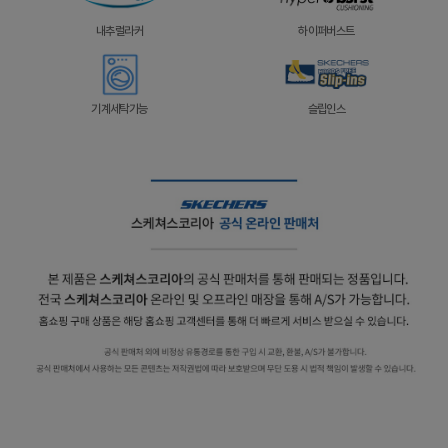
내추럴라커
하이퍼버스트
기계세탁가능
슬립인스