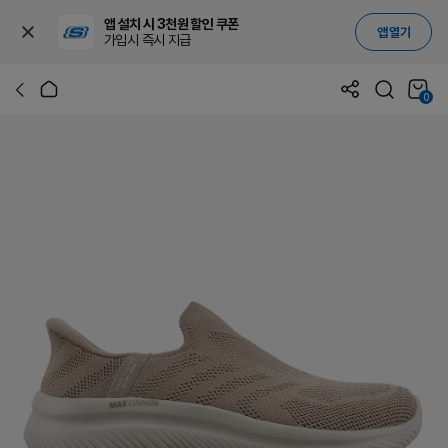
앱 설치 시 3천원 할인 쿠폰
앱 열기
가입시 즉시 지급
0