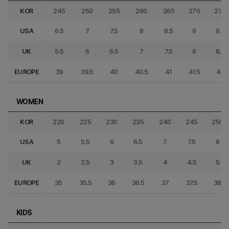
KOR
245
250
255
260
265
270
275
USA
6.5
7
7.5
8
8.5
9
9.5
UK
5.5
6
6.5
7
7.5
8
8.5
EUROPE
39
39.5
40
40.5
41
41.5
42
WOMEN
KOR
220
225
230
235
240
245
250
USA
5
5.5
6
6.5
7
7.5
8
UK
2
2.5
3
3.5
4
4.5
5
EUROPE
35
35.5
36
36.5
37
37.5
38
KIDS