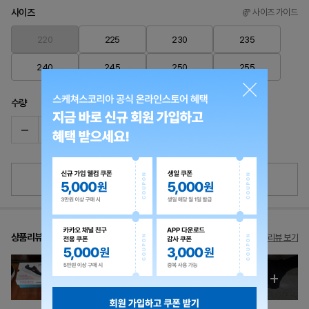
사이즈
사이즈 가이드
220
225
230
235
240
245
250
255
수량
재입고 알림 신청
상품리뷰
18개 리뷰 보기