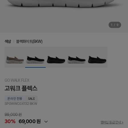
1
/
9
색상
블랙화이트(BKW)
GO WALK FLEX
고워크 플렉스
온라인 전용
SALE
SP0WWCGX132
BKW
99,000 원
30%
69,000 원
멤버십 등급 안내 >