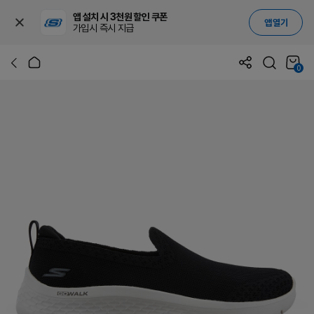
앱 설치 시 3천원 할인 쿠폰
앱 열기
가입시 즉시 지급
0