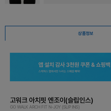
상품정보
고워크 아치핏 엔조이(슬립인스)
GO WALK ARCH FIT N-JOY (SLIP INS)