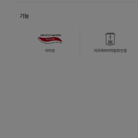
기능
아치핏
미국족부의학협회 인증