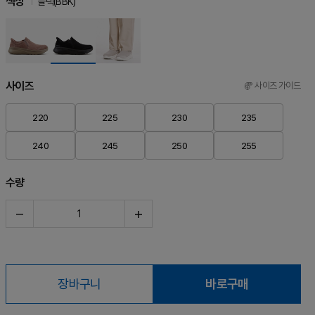
색상
블랙(BBK)
사이즈
사이즈 가이드
220
225
230
235
240
245
250
255
수량
장바구니
바로구매