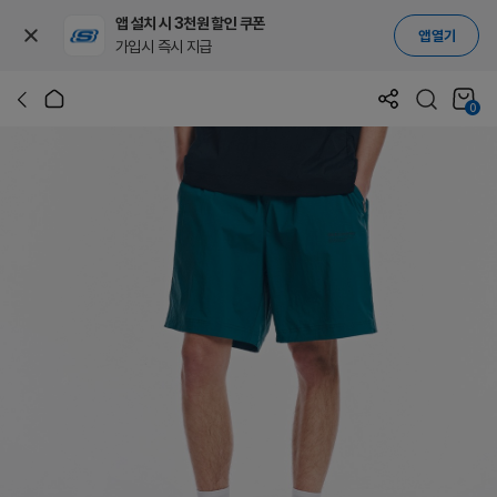
앱 설치 시 3천원 할인 쿠폰
앱 열기
가입시 즉시 지급
0