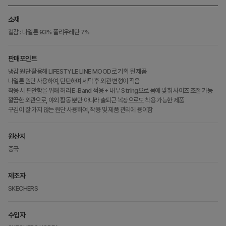
소재
겉감 : 나일론 93% 폴리우레탄 7%
판매포인트
냉감 원단 활용해 LIFESTYLE LINE MOOD로 기획 된 제품
나일론 원단 사용하여, 탄탄하며 세탁 후 외관 변형이 적음
착용 시 편안함을 위해 허리 E-Band 적용 + 내부 String으로 몸에 맞춰 사이즈 조절 가능
깔끔한 외관으로, 야외 활동 뿐만 아니라 출퇴근 복장으로도 착용 가능한 제품
구김이 잘 가지 않는 원단 사용하여, 착용 및 제품 관리에 용이함
원산지
중국
제조자
SKECHERS
수입자