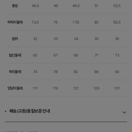
총장
46.5
48
49.5
51
52.5
허벅지둘레
72.5
75
77.5
80
82.5
밑위
32
33
34
35
36
밑단둘레
65
67
69
71
73
허리둘레
74
78
82
86
90
엉덩이둘레
111
116
121
126
131
배송/교환/품질보증 안내