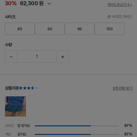
30%
62,300 원
멤버십 등급 안내 >
사이즈
사이즈 가이드
85
90
95
100
수량
상품리뷰
3개 리뷰 보기
사이즈
잘 맞아요
67%
색상
같아요
67%