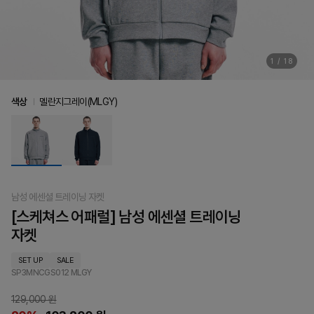
1
/
18
색상
멜란지그레이(MLGY)
남성 에센셜 트레이닝 자켓
[스케쳐스 어패럴] 남성 에센셜 트레이닝
자켓
SET UP
SALE
SP3MNCGS012
MLGY
129,000 원