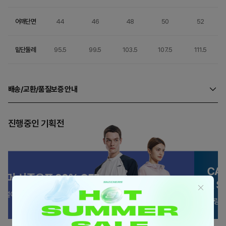
어깨단면
44
46
48
50
52
밑단둘레
95.5
99.5
103.5
107.5
111.5
배송/교환/품질보증 안내
진행중인 기획전