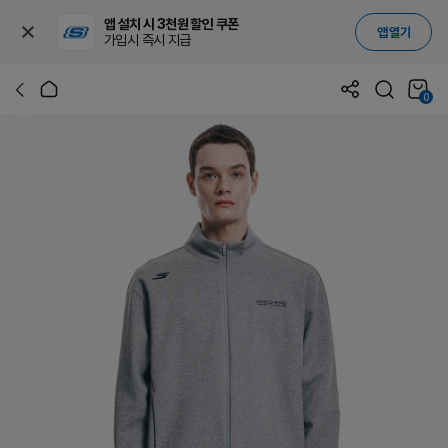
앱 설치 시 3천원 할인 쿠폰
앱 열기
가입시 즉시 지급
0